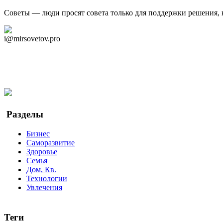
Советы — люди просят совета только для поддержки решения, 
Дзен Канал
i@mirsovetov.pro
Telegram
Мы в Ok
Facebook
Twitter
YouTube
Google Новости
Разделы
Бизнес
Саморазвитие
Здоровье
Семья
Дом, Кв.
Технологии
Увлечения
Теги