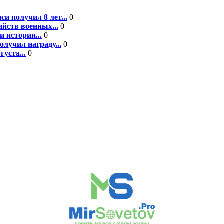
 получил 8 лет...
0
йств военных...
0
 истории...
0
лучил награду...
0
уста...
0