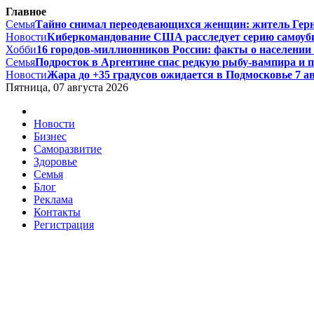
Главное
Семья
Тайно снимал переодевающихся женщин: житель Гернси
Новости
Киберкомандование США расследует серию самоуби
Хобби
16 городов-миллионников России: факты о населении и
Семья
Подросток в Аргентине спас редкую рыбу-вампира и по
Новости
Жара до +35 градусов ожидается в Подмосковье 7 авг
Пятница, 07 августа 2026
Новости
Бизнес
Саморазвитие
Здоровье
Семья
Блог
Реклама
Контакты
Регистрация