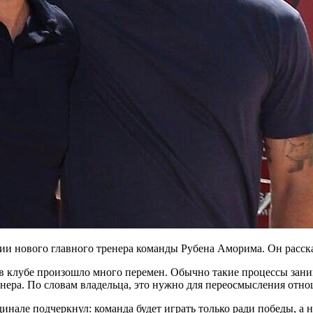
и нового главного тренера команды Рубена Аморима. Он расска
 в клубе произошло много перемен. Обычно такие процессы зани
енера. По словам владельца, это нужно для переосмысления отн
инале подчеркнул: команда будет играть только ради победы, а