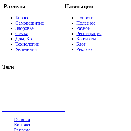
Разделы
Навигация
Бизнес
Новости
Саморазвитие
Полезное
Здоровье
Разное
Семья
Регистрация
Дом, Кв.
Контакты
Технологии
Блог
Увлечения
Реклама
Теги
руководство
ТОП-10
баланс
эффективность
образование
негатив
нерешительность
миллиардер
менталитет
развитие
работа
принцип
практика
опрос
интернет
инфографика
беспокойство
идея
интервью
исследование
мнение
продвижение
проект
анализ
возможности
жизнь
план
дом
все теги
Главная
Контакты
Реклама