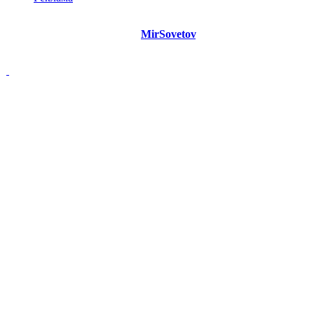
©
Copyright 2021 Портал "
MirSovetov
.PRO"
- Советы на все
случаи жизни.