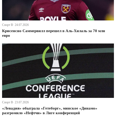
Спорт В· 24.07.2026
Крисенсио Саммервилл перешел в Аль-Хилаль за 70 млн
евро
Спорт В· 23.07.2026
«Левадия» обыграла «Гетеборг», минское «Динамо»
разгромило «Нефтчи» в Лиге конференций