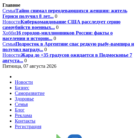
Главное
Семья
Тайно снимал переодевающихся женщин: житель
Гернси получил 8 лет...
0
Новости
Киберкомандование США расследует серию
самоубийств военных...
0
Хобби
16 городов-миллионников России: факты о
населении и истории...
0
Семья
Подросток в Аргентине спас редкую рыбу-вампира и
получил награду...
0
Новости
Жара до +35 градусов ожидается в Подмосковье 7
августа...
0
Пятница, 07 августа 2026
Новости
Бизнес
Саморазвитие
Здоровье
Семья
Блог
Реклама
Контакты
Регистрация