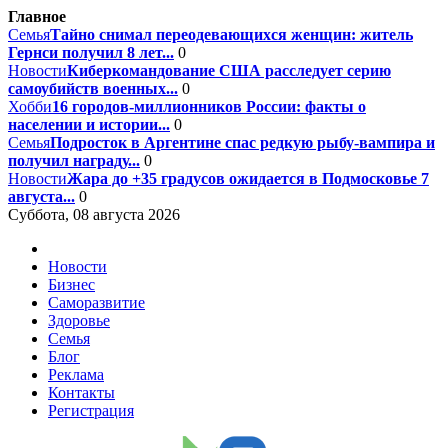
Главное
Семья
Тайно снимал переодевающихся женщин: житель
Гернси получил 8 лет...
0
Новости
Киберкомандование США расследует серию
самоубийств военных...
0
Хобби
16 городов-миллионников России: факты о
населении и истории...
0
Семья
Подросток в Аргентине спас редкую рыбу-вампира и
получил награду...
0
Новости
Жара до +35 градусов ожидается в Подмосковье 7
августа...
0
Суббота, 08 августа 2026
Новости
Бизнес
Саморазвитие
Здоровье
Семья
Блог
Реклама
Контакты
Регистрация