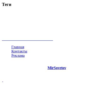
Теги
руководство
ТОП-10
баланс
эффективность
образование
негатив
нерешительность
миллиардер
менталитет
развитие
работа
принцип
практика
опрос
интернет
инфографика
беспокойство
идея
интервью
исследование
мнение
продвижение
проект
анализ
возможности
жизнь
план
дом
все теги
Главная
Контакты
Реклама
©
Copyright 2021 Портал "
MirSovetov
.PRO"
- Советы на все
случаи жизни.