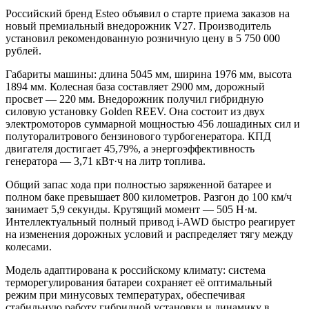
Российский бренд Esteo объявил о старте приема заказов на
новый премиальный внедорожник V27. Производитель
установил рекомендованную розничную цену в 5 750 000
рублей.
Габариты машины: длина 5045 мм, ширина 1976 мм, высота
1894 мм. Колесная база составляет 2900 мм, дорожный
просвет — 220 мм. Внедорожник получил гибридную
силовую установку Golden REEV. Она состоит из двух
электромоторов суммарной мощностью 456 лошадиных сил и
полуторалитрового бензинового турбогенератора. КПД
двигателя достигает 45,79%, а энергоэффективность
генератора — 3,71 кВт·ч на литр топлива.
Общий запас хода при полностью заряженной батарее и
полном баке превышает 800 километров. Разгон до 100 км/ч
занимает 5,9 секунды. Крутящий момент — 505 Н·м.
Интеллектуальный полный привод i-AWD быстро реагирует
на изменения дорожных условий и распределяет тягу между
колесами.
Модель адаптирована к российскому климату: система
терморегулирования батареи сохраняет её оптимальный
режим при минусовых температурах, обеспечивая
стабильную работу гибридной установки и динамику в