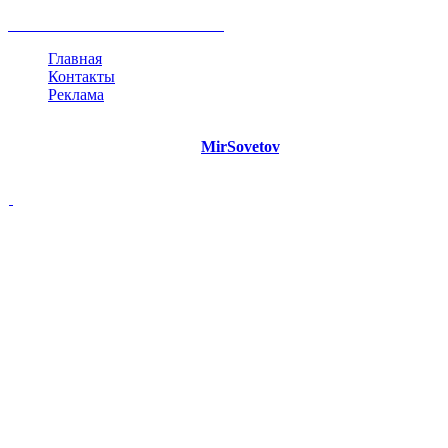
жизнь
план
дом
все теги
Главная
Контакты
Реклама
©
Copyright 2021 Портал "
MirSovetov
.PRO"
- Советы на все
случаи жизни.