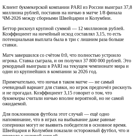
Клиент букмекерской компании PARI из России выиграл 37,8
миллиона рублей, поставив на ничью в матче 1/8 финала
ЧМ-2026 между сборными Швейцарии и Колумбии.
Беттор рискнул крупной суммой — 12 миллионов рублей.
Коэффициент на ничейный исход составлял 3,15, то есть
потенциальная выплата была в три с лишним раза больше
ставки.
Матч завершился со счётом 0:0, что полностью устроило
игрока. Ставка сыграла, и он получил 37 800 000 рублей. Это
рекордный выигрыш в PARI на текущем чемпионате мира и
один из крупнейших в компании за 2026 год.
Примечательно, что ничья в таком матче — не самый
очевидный вариант для ставки, но игрок предпочёл рискнуть
и не прогадал. Коэффициент 3,15 говорит о том, что
букмекеры считали ничью вполне вероятной, но не самой
ожидаемой.
Для поклонников футбола этот случай — ещё одно
напоминание, что в играх на выбывание даже равные
соперники могут не выявить победителя в основное время.
Швейцария и Колумбия показали осторожный футбол, что и
привело к нулевой ничьей.