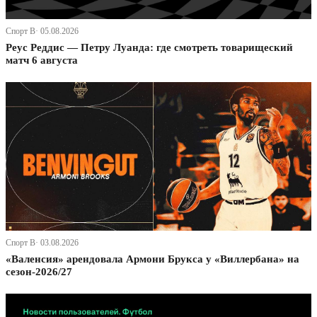
Спорт В· 05.08.2026
Реус Реддис — Петру Луанда: где смотреть товарищеский
матч 6 августа
Спорт В· 03.08.2026
«Валенсия» арендовала Армони Брукса у «Виллербана» на
сезон-2026/27