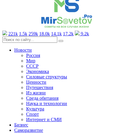
221k
1.5k
259k
18.0k
14.1k
17.2k
9.2k
Новости
Россия
Мир
СССР
Экономика
Силовые структуры
Ценности
Путешествия
Из жизни
Среда обитания
Наука и технологии
Культура
Спорт
Интернет и СМИ
Бизнес
Саморазвитие