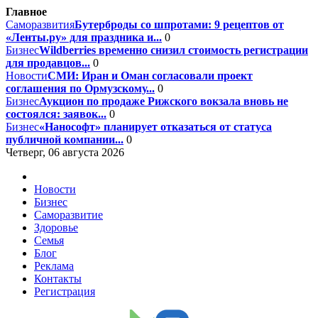
Главное
Саморазвития
Бутерброды со шпротами: 9 рецептов от
«Ленты.ру» для праздника и...
0
Бизнес
Wildberries временно снизил стоимость регистрации
для продавцов...
0
Новости
СМИ: Иран и Оман согласовали проект
соглашения по Ормузскому...
0
Бизнес
Аукцион по продаже Рижского вокзала вновь не
состоялся: заявок...
0
Бизнес
«Нанософт» планирует отказаться от статуса
публичной компании...
0
Четверг, 06 августа 2026
Новости
Бизнес
Саморазвитие
Здоровье
Семья
Блог
Реклама
Контакты
Регистрация