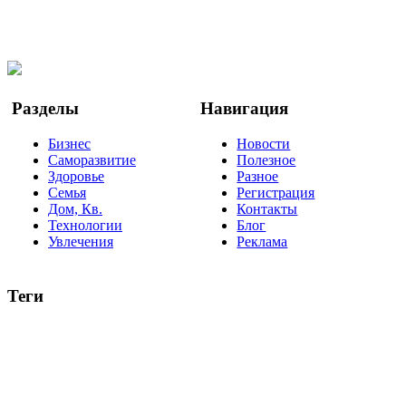
Мы в Ok
Facebook
Twitter
YouTube
Google Новости
Разделы
Навигация
Бизнес
Новости
Саморазвитие
Полезное
Здоровье
Разное
Семья
Регистрация
Дом, Кв.
Контакты
Технологии
Блог
Увлечения
Реклама
Теги
руководство
ТОП-10
баланс
эффективность
образование
негатив
нерешительность
миллиардер
менталитет
развитие
работа
принцип
практика
опрос
интернет
инфографика
беспокойство
идея
интервью
исследование
мнение
продвижение
проект
анализ
возможности