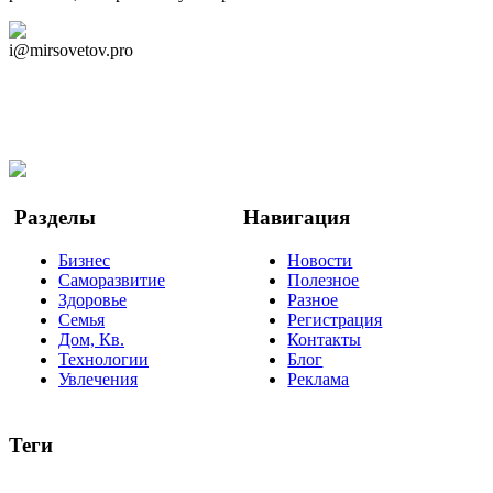
Дзен Канал
i@mirsovetov.pro
Telegram
Мы в Ok
Facebook
Twitter
YouTube
Google Новости
Разделы
Навигация
Бизнес
Новости
Саморазвитие
Полезное
Здоровье
Разное
Семья
Регистрация
Дом, Кв.
Контакты
Технологии
Блог
Увлечения
Реклама
Теги
руководство
ТОП-10
баланс
эффективность
образование