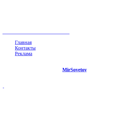
негатив
нерешительность
миллиардер
менталитет
развитие
работа
принцип
практика
опрос
интернет
инфографика
беспокойство
идея
интервью
исследование
мнение
продвижение
проект
анализ
возможности
жизнь
план
дом
все теги
Главная
Контакты
Реклама
©
Copyright 2021 Портал "
MirSovetov
.PRO"
- Советы на все
случаи жизни.