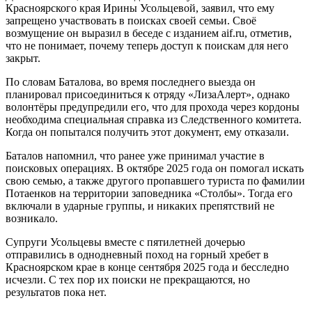
Красноярского края Ирины Усольцевой, заявил, что ему
запрещено участвовать в поисках своей семьи. Своё
возмущение он выразил в беседе с изданием aif.ru, отметив,
что не понимает, почему теперь доступ к поискам для него
закрыт.
По словам Баталова, во время последнего выезда он
планировал присоединиться к отряду «ЛизаАлерт», однако
волонтёры предупредили его, что для прохода через кордоны
необходима специальная справка из Следственного комитета.
Когда он попытался получить этот документ, ему отказали.
Баталов напомнил, что ранее уже принимал участие в
поисковых операциях. В октябре 2025 года он помогал искать
свою семью, а также другого пропавшего туриста по фамилии
Потаенков на территории заповедника «Столбы». Тогда его
включали в ударные группы, и никаких препятствий не
возникало.
Супруги Усольцевы вместе с пятилетней дочерью
отправились в однодневный поход на горный хребет в
Красноярском крае в конце сентября 2025 года и бесследно
исчезли. С тех пор их поиски не прекращаются, но
результатов пока нет.