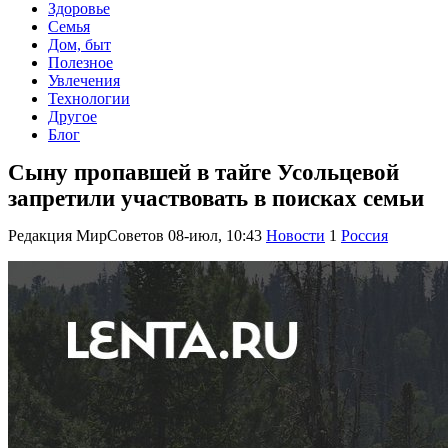
Здоровье
Семья
Дом, быт
Полезное
Увлечения
Технологии
Другое
Блог
Сыну пропавшей в тайге Усольцевой
запретили участвовать в поисках семьи
Редакция МирСоветов
08-июл, 10:43
Новости
1
Россия