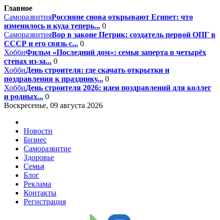
Главное
Саморазвития
Россияне снова открывают Египет: что
изменилось и куда теперь...
0
Саморазвития
Вор в законе Петрик: создатель первой ОПГ в
СССР и его связь с...
0
Хобби
Фильм «Последний дом»: семья заперта в четырёх
стенах из-за...
0
Хобби
День строителя: где скачать открытки и
поздравления к празднику...
0
Хобби
День строителя 2026: идеи поздравлений для коллег
и родных...
0
Воскресенье, 09 августа 2026
Новости
Бизнес
Саморазвитие
Здоровье
Семья
Блог
Реклама
Контакты
Регистрация