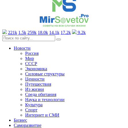
221k
1.5k
259k
18.0k
14.1k
17.2k
9.2k
Новости
Россия
Мир
СССР
Экономика
Силовые структуры
Ценности
Путешествия
Из жизни
Среда обитания
Наука и технологии
Культура
Спорт
Интернет и СМИ
Бизнес
Саморазвитие