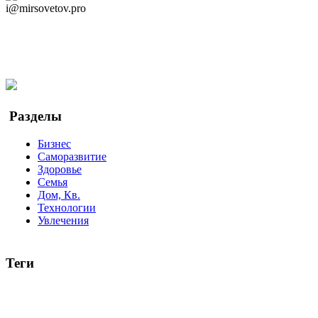
i@mirsovetov.pro
Telegram
Мы в Ok
Facebook
Twitter
YouTube
Google Новости
Разделы
Бизнес
Саморазвитие
Здоровье
Семья
Дом, Кв.
Технологии
Увлечения
Теги
руководство
ТОП-10
баланс
эффективность
образование
беспокойство
идея
интервью
исследование
мнение
продв
все теги