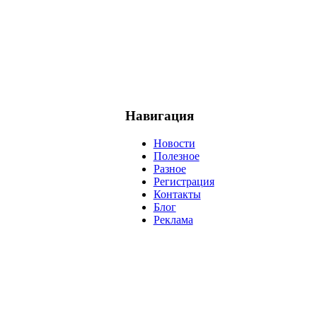
Навигация
Новости
Полезное
Разное
Регистрация
Контакты
Блог
Реклама
негатив
нерешительность
миллиардер
менталитет
развитие
ижение
проект
анализ
возможности
жизнь
план
дом