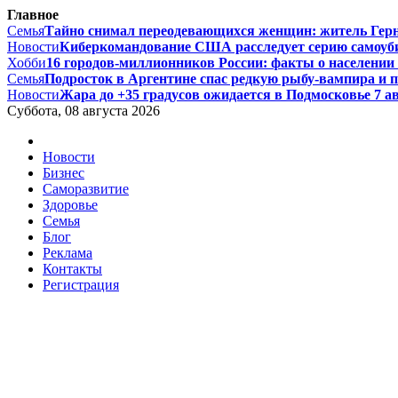
Главное
Семья
Тайно снимал переодевающихся женщин: житель Гернси
Новости
Киберкомандование США расследует серию самоуби
Хобби
16 городов-миллионников России: факты о населении и
Семья
Подросток в Аргентине спас редкую рыбу-вампира и по
Новости
Жара до +35 градусов ожидается в Подмосковье 7 авг
Суббота, 08 августа 2026
Новости
Бизнес
Саморазвитие
Здоровье
Семья
Блог
Реклама
Контакты
Регистрация