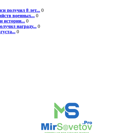
 получил 8 лет...
0
йств военных...
0
 истории...
0
лучил награду...
0
уста...
0