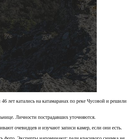
46 лет катались на катамаранах по реке Чусовой и решили
ольнице. Личности пострадавших уточняются.
вают очевидцев и изучают записи камер, если они есть.
ать фото. Эксперты напоминают: ради красивого снимка не