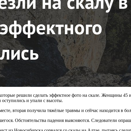
оторые решили сделать эффектное фото на скале. Женщины 45 и 
и оступились и упали с высоты.
 месте, вторая получила тяжёлые травмы и сейчас находится в б
егося. Обстоятельства падения выясняются. Следователи опраши
ист из Новосибирска сорвался со скалы на Алтае, пытаясь сдел