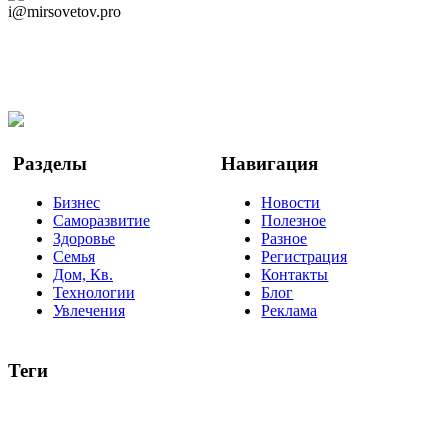
i@mirsovetov.pro
Telegram
Мы в Ok
Facebook
Twitter
YouTube
Google Новости
Разделы
Навигация
Бизнес
Новости
Саморазвитие
Полезное
Здоровье
Разное
Семья
Регистрация
Дом, Кв.
Контакты
Технологии
Блог
Увлечения
Реклама
Теги
руководство
ТОП-10
баланс
эффективность
образование
негатив
нерешительность
миллиардер
менталитет
развитие
работа
принцип
практика
опрос
интернет