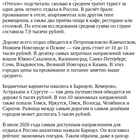
«Отелло» подсчитали, сколько в среднем тратит турист за
один день летнего отдыха в России. В расчёт брали
проживание в отеле, апартаментах или другом типе
размещения, а также два приёма пищи в кафе, ресторане или
столовой. По итогам исследования средняя сумма по стране
составила 7,9 тысячи рублей.
Дороже всего отдых обходится в Петропавловске-Камчатском,
Нижнем Новгороде и Пскове — там день стоит от 10 до 11
тысяч рублей. В десятку самых затратных направлений также
вошли Южно-Сахалинск, Калининград, Санкт-Петербург,
Сочи, Владивосток, Великий Новгород и Казань. В этих
городах цены на проживание и питание заметно выше
среднего.
Бюджетные варианты нашлись в Барнауле, Кемерово,
Астрахани и Сургуте — там день путешествия обходится не
дороже 6 тысяч рублей. В топ-10 экономных направлений
также попали Томск, Иркутск, Омск, Вологда, Челябинск и
Саратов. Разница между самым дорогим и самым дешёвым
городом может достигать 5 тысяч рублей.
В июле 2026 года самым доступным направлением для
отдыха в России аналитики назвали Барнаул. Он возглавил
рейтинг экономных поездок. Таким образом, даже в разгар