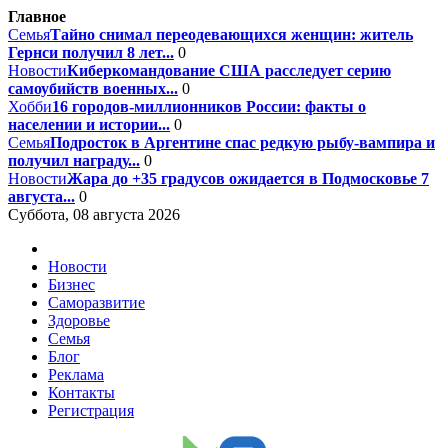
Главное
Семья
Тайно снимал переодевающихся женщин: житель
Гернси получил 8 лет...
0
Новости
Киберкомандование США расследует серию
самоубийств военных...
0
Хобби
16 городов-миллионников России: факты о
населении и истории...
0
Семья
Подросток в Аргентине спас редкую рыбу-вампира и
получил награду...
0
Новости
Жара до +35 градусов ожидается в Подмосковье 7
августа...
0
Суббота, 08 августа 2026
Новости
Бизнес
Саморазвитие
Здоровье
Семья
Блог
Реклама
Контакты
Регистрация