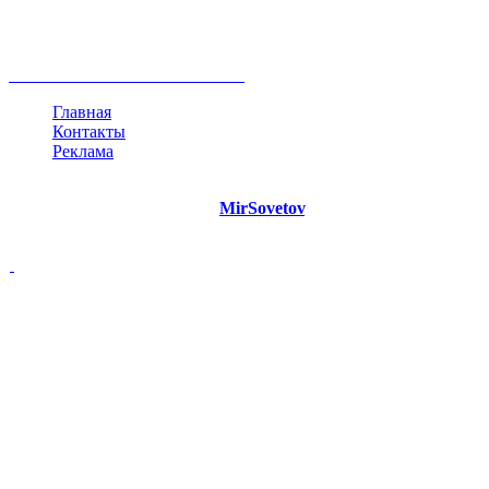
инфографика
беспокойство
идея
интервью
исследование
мнение
продвижение
проект
анализ
возможности
жизнь
план
дом
все теги
Главная
Контакты
Реклама
©
Copyright 2021 Портал "
MirSovetov
.PRO"
- Советы на все
случаи жизни.