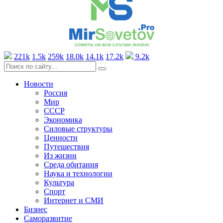
221k
1.5k
259k
18.0k
14.1k
17.2k
9.2k
Новости
Россия
Мир
СССР
Экономика
Силовые структуры
Ценности
Путешествия
Из жизни
Среда обитания
Наука и технологии
Культура
Спорт
Интернет и СМИ
Бизнес
Саморазвитие