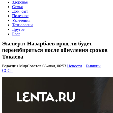
Здоровье
Семья
Дом, быт
Полезное
Увлечения
Технологии
Другое
Блог
Эксперт: Назарбаев вряд ли будет
переизбираться после обнуления сроков
Токаева
Редакция МирСоветов
08-июл, 06:53
Новости
1
Бывший
СССР