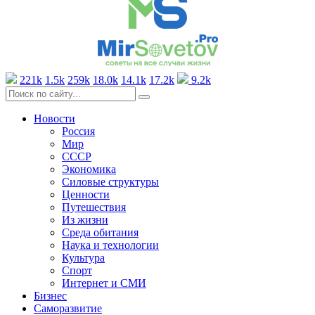
221k
1.5k
259k
18.0k
14.1k
17.2k
9.2k
Новости
Россия
Мир
СССР
Экономика
Силовые структуры
Ценности
Путешествия
Из жизни
Среда обитания
Наука и технологии
Культура
Спорт
Интернет и СМИ
Бизнес
Саморазвитие