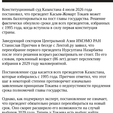
Конституционный суд Казахстана 4 июля 2026 года
постановил, что президент Касым-Жомарт Токаев может
вновь баллотироваться на пост главы государства. Решение
фактически обнулило сроки для всех президентов, избранных
с 1995 года, когда вступила в силу первая конституция
страны.
Заведующий сектором Центральной Азии ИМЭМО РАН
Станислав Притчин в беседе с Лентой.ру заявил, что
переизбрание первого президента Нурсултана Назарбаева
после этого решения всерьез рассматривать не стоит. По его
словам, преклонный возраст (86 лет) делает перспективу
избрания в 2029 году маловероятной.
Постановление суда касается всех президентов Казахстана,
которые избирались с 1995 года. Притчин отметил, что этот
шаг в некоторой степени противоречит изначально
заявленным принципам Токаева о недопустимости продления
срока полномочий главы государства.
Однако, как подчеркнул эксперт, постановление не означает,
что президент обязательно решил переизбираться на новый
срок. Оно скорее расширило его возможности на случай
выборов 2029 года. Теперь у Токаева есть выбор: найти