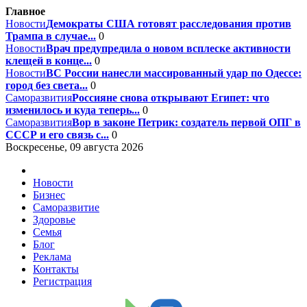
Главное
Новости
Демократы США готовят расследования против
Трампа в случае...
0
Новости
Врач предупредила о новом всплеске активности
клещей в конце...
0
Новости
ВС России нанесли массированный удар по Одессе:
город без света...
0
Саморазвития
Россияне снова открывают Египет: что
изменилось и куда теперь...
0
Саморазвития
Вор в законе Петрик: создатель первой ОПГ в
СССР и его связь с...
0
Воскресенье, 09 августа 2026
Новости
Бизнес
Саморазвитие
Здоровье
Семья
Блог
Реклама
Контакты
Регистрация