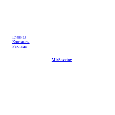
руководство
ТОП-10
баланс
эффективность
образование
негатив
нерешительность
миллиардер
менталитет
развитие
работа
принцип
практика
опрос
интернет
инфографика
беспокойство
идея
интервью
исследование
мнение
продвижение
проект
анализ
возможности
жизнь
план
дом
все теги
Главная
Контакты
Реклама
©
Copyright 2021 Портал "
MirSovetov
.PRO"
- Советы на все
случаи жизни.