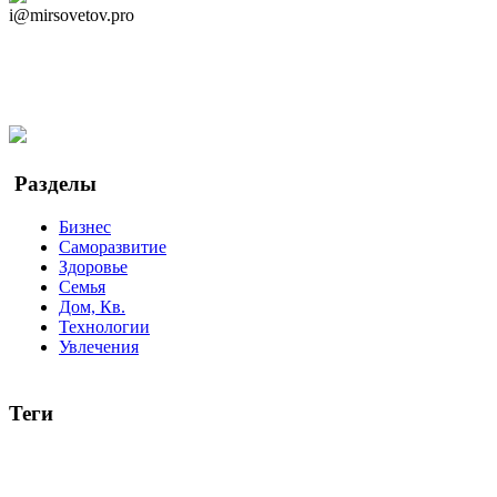
i@mirsovetov.pro
Telegram
Мы в Ok
Facebook
Twitter
YouTube
Google Новости
Разделы
Бизнес
Саморазвитие
Здоровье
Семья
Дом, Кв.
Технологии
Увлечения
Теги
руководство
ТОП-10
баланс
эффективность
образование
беспокойство
идея
интервью
исследование
мнение
продв
все теги