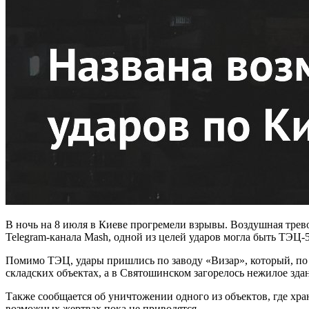
В ночь на 8 июля в Киеве прогремели взрывы. Воздушная трев
Telegram-канала Mash, одной из целей ударов могла быть ТЭЦ-
Помимо ТЭЦ, удары пришлись по заводу «Визар», который, по 
складских объектах, а в Святошинском загорелось нежилое зда
Также сообщается об уничтожении одного из объектов, где хр
возможных жертвах пока не приводятся.