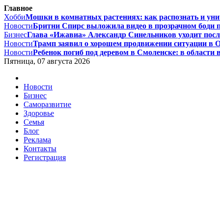
Главное
Хобби
Мошки в комнатных растениях: как распознать и уни
Новости
Бритни Спирс выложила видео в прозрачном боди по
Бизнес
Глава «Ижавиа» Александр Синельников уходит после
Новости
Трамп заявил о хорошем продвижении ситуации в О
Новости
Ребенок погиб под деревом в Смоленске: в области 
Пятница, 07 августа 2026
Новости
Бизнес
Саморазвитие
Здоровье
Семья
Блог
Реклама
Контакты
Регистрация