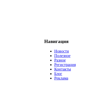
Навигация
Новости
Полезное
Разное
Регистрация
Контакты
Блог
Реклама
негатив
нерешительность
миллиардер
менталитет
развитие
ижение
проект
анализ
возможности
жизнь
план
дом