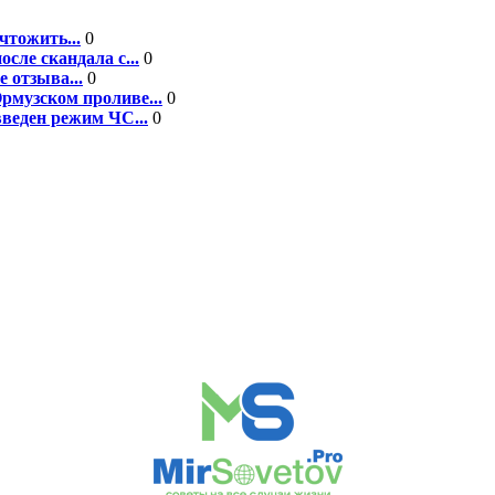
чтожить...
0
сле скандала с...
0
 отзыва...
0
рмузском проливе...
0
введен режим ЧС...
0