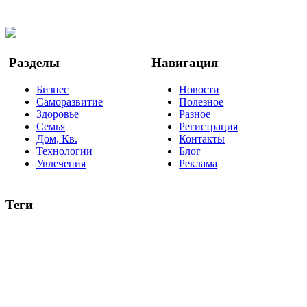
Twitter
YouTube
Google Новости
Разделы
Навигация
Бизнес
Новости
Саморазвитие
Полезное
Здоровье
Разное
Семья
Регистрация
Дом, Кв.
Контакты
Технологии
Блог
Увлечения
Реклама
Теги
руководство
ТОП-10
баланс
эффективность
образование
негатив
нерешительность
миллиардер
менталитет
развитие
работа
принцип
практика
опрос
интернет
инфографика
беспокойство
идея
интервью
исследование
мнение
продвижение
проект
анализ
возможности
жизнь
план
дом
все теги