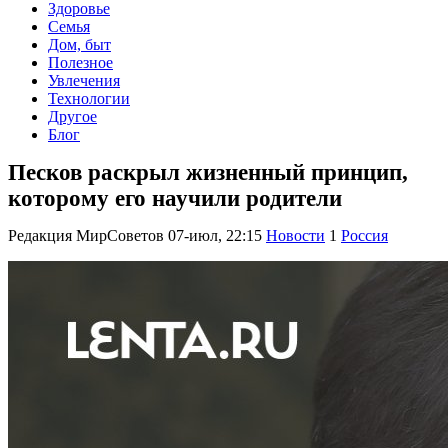
Здоровье
Семья
Дом, быт
Полезное
Увлечения
Технологии
Другое
Блог
Песков раскрыл жизненный принцип,
которому его научили родители
Редакция МирСоветов
07-июл, 22:15
Новости
1
Россия