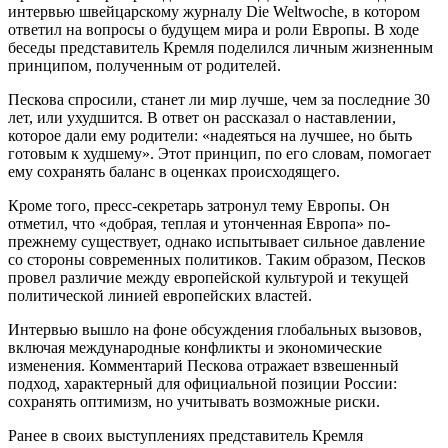
интервью швейцарскому журналу Die Weltwoche, в котором
ответил на вопросы о будущем мира и роли Европы. В ходе
беседы представитель Кремля поделился личным жизненным
принципом, полученным от родителей.
Пескова спросили, станет ли мир лучше, чем за последние 30
лет, или ухудшится. В ответ он рассказал о наставлении,
которое дали ему родители: «надеяться на лучшее, но быть
готовым к худшему». Этот принцип, по его словам, помогает
ему сохранять баланс в оценках происходящего.
Кроме того, пресс-секретарь затронул тему Европы. Он
отметил, что «добрая, теплая и утонченная Европа» по-
прежнему существует, однако испытывает сильное давление
со стороны современных политиков. Таким образом, Песков
провел различие между европейской культурой и текущей
политической линией европейских властей.
Интервью вышло на фоне обсуждения глобальных вызовов,
включая международные конфликты и экономические
изменения. Комментарий Пескова отражает взвешенный
подход, характерный для официальной позиции России:
сохранять оптимизм, но учитывать возможные риски.
Ранее в своих выступлениях представитель Кремля