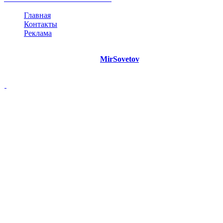
Главная
Контакты
Реклама
©
Copyright 2021 Портал "
MirSovetov
.PRO"
- Советы на все
случаи жизни.