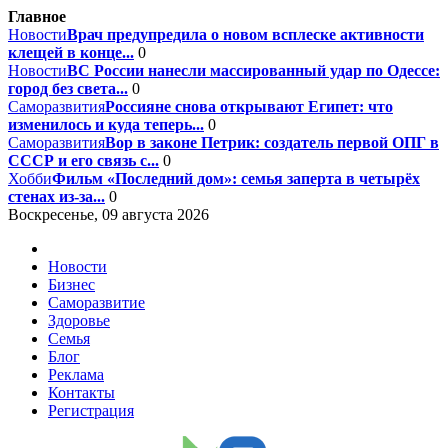
Главное
Новости
Врач предупредила о новом всплеске активности
клещей в конце...
0
Новости
ВС России нанесли массированный удар по Одессе:
город без света...
0
Саморазвития
Россияне снова открывают Египет: что
изменилось и куда теперь...
0
Саморазвития
Вор в законе Петрик: создатель первой ОПГ в
СССР и его связь с...
0
Хобби
Фильм «Последний дом»: семья заперта в четырёх
стенах из-за...
0
Воскресенье, 09 августа 2026
Новости
Бизнес
Саморазвитие
Здоровье
Семья
Блог
Реклама
Контакты
Регистрация