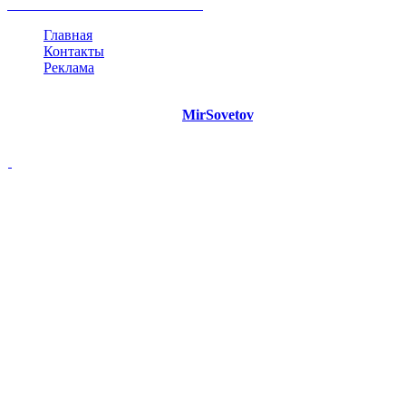
все теги
Главная
Контакты
Реклама
©
Copyright 2021 Портал "
MirSovetov
.PRO"
- Советы на все
случаи жизни.