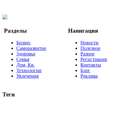
Facebook
Twitter
YouTube
Google Новости
Разделы
Навигация
Бизнес
Новости
Саморазвитие
Полезное
Здоровье
Разное
Семья
Регистрация
Дом, Кв.
Контакты
Технологии
Блог
Увлечения
Реклама
Теги
руководство
ТОП-10
баланс
эффективность
образование
негатив
нерешительность
миллиардер
менталитет
развитие
работа
принцип
практика
опрос
интернет
инфографика
беспокойство
идея
интервью
исследование
мнение
продвижение
проект
анализ
возможности
жизнь
план
дом