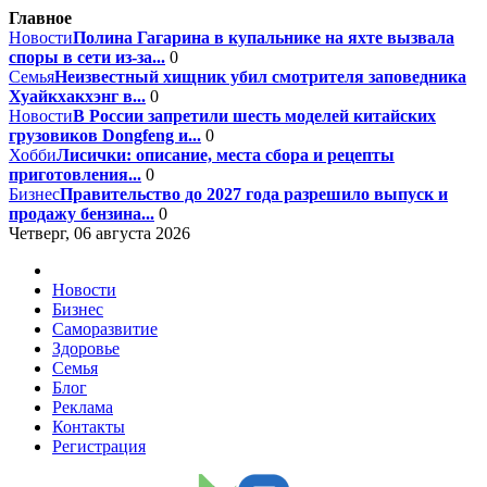
Главное
Новости
Полина Гагарина в купальнике на яхте вызвала
споры в сети из-за...
0
Семья
Неизвестный хищник убил смотрителя заповедника
Хуайкхакхэнг в...
0
Новости
В России запретили шесть моделей китайских
грузовиков Dongfeng и...
0
Хобби
Лисички: описание, места сбора и рецепты
приготовления...
0
Бизнес
Правительство до 2027 года разрешило выпуск и
продажу бензина...
0
Четверг, 06 августа 2026
Новости
Бизнес
Саморазвитие
Здоровье
Семья
Блог
Реклама
Контакты
Регистрация