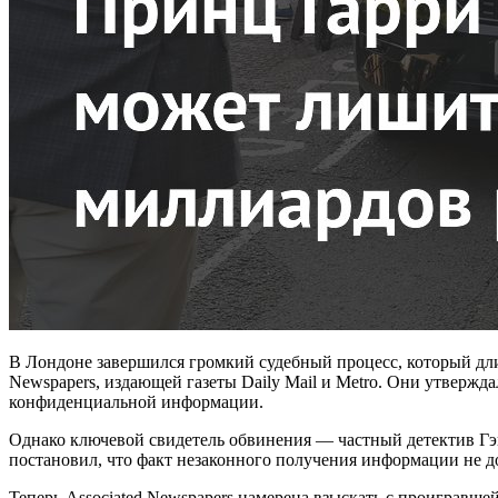
В Лондоне завершился громкий судебный процесс, который дли
Newspapers, издающей газеты Daily Mail и Metro. Они утверж
конфиденциальной информации.
Однако ключевой свидетель обвинения — частный детектив Гэви
постановил, что факт незаконного получения информации не до
Теперь Associated Newspapers намерена взыскать с проигравш