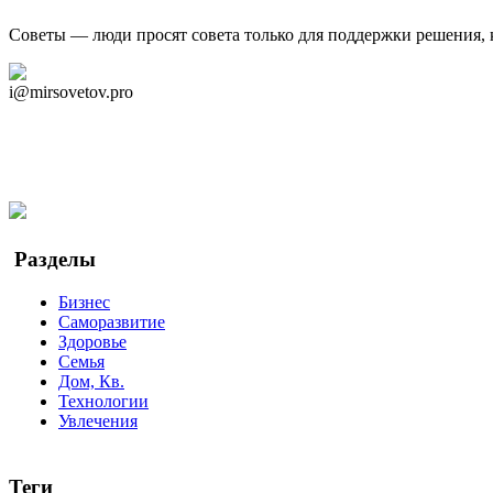
Советы — люди просят совета только для поддержки решения, 
Дзен Канал
i@mirsovetov.pro
Telegram
Мы в Ok
Facebook
Twitter
YouTube
Google Новости
Разделы
Бизнес
Саморазвитие
Здоровье
Семья
Дом, Кв.
Технологии
Увлечения
Теги