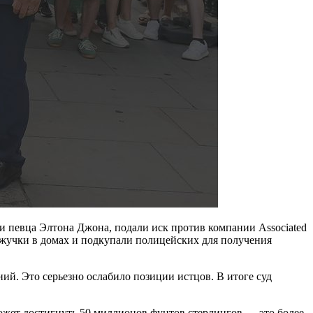
и певца Элтона Джона, подали иск против компании Associated
 жучки в домах и подкупали полицейских для получения
ий. Это серьезно ослабило позиции истцов. В итоге суд
может достигнуть 50 миллионов фунтов стерлингов — это более