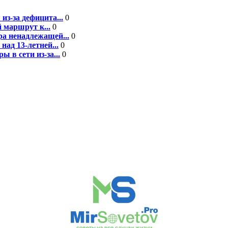
из-за дефицита...
0
 маршрут к...
0
а ненадлежащей...
0
над 13-летней...
0
 в сети из-за...
0