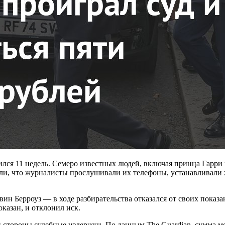
лся 11 недель. Семеро известных людей, включая принца Гарри 
дали, что журналисты прослушивали их телефоны, устанавливали
н Берроуз — в ходе разбирательства отказался от своих показан
казан, и отклонил иск.
ей стороны судебные издержки. По данным The Guardian, сумма 