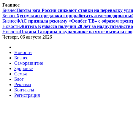
Главное
Бизнес
Порты юга России снижают ставки на перевалку угля 
Бизнес
Хуснуллин предложил проработать железнодорожный
Бизнес
ФАС признала рекламу «Фонбет ТВ» с образом тренер
Новости
Житель Кузбасса получил 20 лет за надругательство 
Новости
Полина Гагарина в купальнике на яхте вызвала споры
Четверг, 06 августа 2026
Новости
Бизнес
Саморазвитие
Здоровье
Семья
Блог
Реклама
Контакты
Регистрация