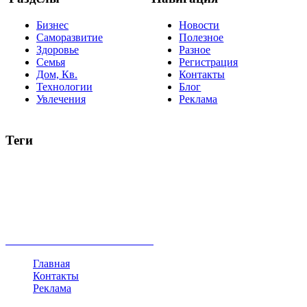
Бизнес
Новости
Саморазвитие
Полезное
Здоровье
Разное
Семья
Регистрация
Дом, Кв.
Контакты
Технологии
Блог
Увлечения
Реклама
Теги
руководство
ТОП-10
баланс
эффективность
образование
негатив
нерешительность
миллиардер
менталитет
развитие
работа
принцип
практика
опрос
интернет
инфографика
беспокойство
идея
интервью
исследование
мнение
продвижение
проект
анализ
возможности
жизнь
план
дом
все теги
Главная
Контакты
Реклама