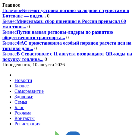
Главное
Полезное
Бегемот устроил погоню за лодкой с туристами в
Ботсване — видео...
0
Бизнес
Минсельхоз: сбор пшеницы в России превысил 60
млн тонн...
0
Бизнес
Путин назвал регионы-лидеры по развитию
общественного транспорта...
0
Бизнес
ФАС приостановила особый порядок расчета цен на
топливо для...
0
Бизнес
В Севастополе с 11 августа возвращают QR-коды на
покупку топлива...
0
Понедельник, 10 августа 2026
Новости
Бизнес
Саморазвитие
Здоровье
Семья
Блог
Реклама
Контакты
Регистрация