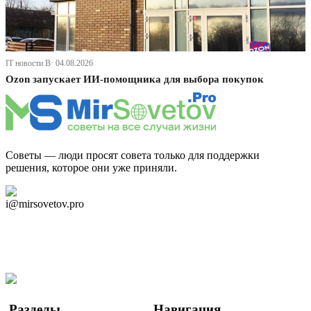
IT новости В· 04.08.2026
Ozon запускает ИИ-помощника для выбора покупок
Советы — люди просят совета только для поддержки
решения, которое они уже приняли.
Дзен Канал
i@mirsovetov.pro
Telegram
Мы в Ok
Facebook
Twitter
YouTube
Google Новости
Разделы
Навигация