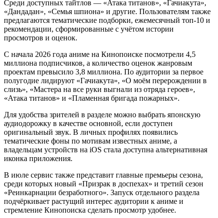
Среди доступных тайтлов — «Атака титанов», «Гачиакута»,
«Дандадан», «Семья шпиона» и другие. Пользователям также
предлагаются тематические подборки, ежемесячный топ-10 и
рекомендации, сформированные с учётом истории
просмотров и оценок.
С начала 2026 года аниме на Кинопоиске посмотрели 4,5
миллиона подписчиков, а количество оценок жанровым
проектам превысило 3,8 миллиона. По аудитории за первое
полугодие лидируют «Гачиакута», «О моём перерождении в
слизь», «Мастера на все руки выгнали из отряда героев»,
«Атака титанов» и «Пламенная бригада пожарных».
Для удобства зрителей в разделе можно выбрать японскую
аудиодорожку в качестве основной, если доступен
оригинальный звук. В личных профилях появились
тематические фоны по мотивам известных аниме, а
владельцам устройств на iOS стала доступна альтернативная
иконка приложения.
В июле сервис также представит главные премьеры сезона,
среди которых новый «Призрак в доспехах» и третий сезон
«Реинкарнации безработного». Запуск отдельного раздела
подчёркивает растущий интерес аудитории к аниме и
стремление Кинопоиска сделать просмотр удобнее.