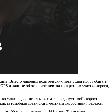
има. Вместо лишения водительских прав судьи могут обязать
ет GPS и данные об ограничениях на конкретном участке дороги,
олько машина достигает максимально допустимой скорости,
 как автомобиль сравнялся с местным скоростным пределом.
лее 100 миль в час (свыше 161 км/ч). Такая мера