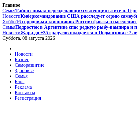
Главное
Семья
Тайно снимал переодевающихся женщин: житель Гернси
Новости
Киберкомандование США расследует серию самоуби
Хобби
16 городов-миллионников России: факты о населении и
Семья
Подросток в Аргентине спас редкую рыбу-вампира и по
Новости
Жара до +35 градусов ожидается в Подмосковье 7 авг
Суббота, 08 августа 2026
Новости
Бизнес
Саморазвитие
Здоровье
Семья
Блог
Реклама
Контакты
Регистрация