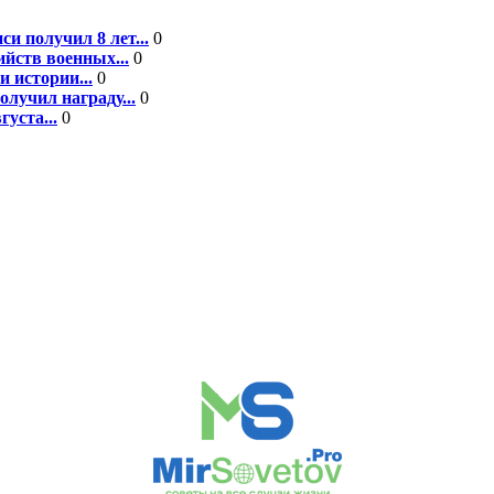
 получил 8 лет...
0
йств военных...
0
 истории...
0
лучил награду...
0
уста...
0