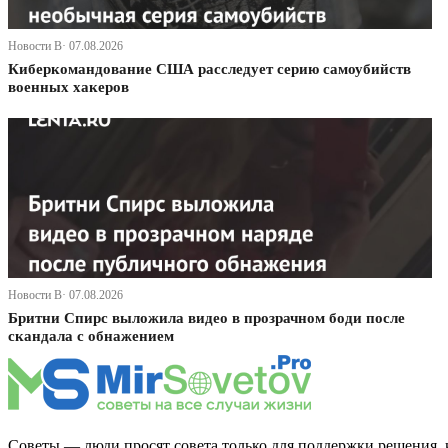
Новости В· 07.08.2026
Киберкомандование США расследует серию самоубийств
военных хакеров
Новости В· 07.08.2026
Бритни Спирс выложила видео в прозрачном боди после
скандала с обнажением
Советы — люди просят совета только для поддержки решения, 