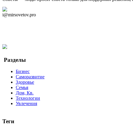
Дзен Канал
i@mirsovetov.pro
Telegram
Мы в Ok
Facebook
Twitter
YouTube
Google Новости
Разделы
Бизнес
Саморазвитие
Здоровье
Семья
Дом, Кв.
Технологии
Увлечения
Теги
руководство
ТОП-10
баланс
эффективность
образование