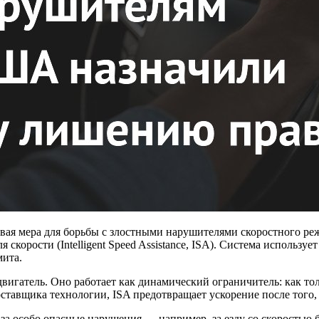
вая мера для борьбы с злостными нарушителями скоростного реж
скорости (Intelligent Speed Assistance, ISA). Система использу
мита.
двигатель. Оно работает как динамический ограничитель: как т
ставщика технологии, ISA предотвращает ускорение после того,
а особо опасные нарушения — например, за езду со скоростью бо