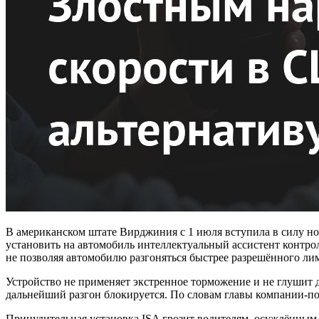
В американском штате Вирджиния с 1 июля вступила в силу но
установить на автомобиль интеллектуальный ассистент контроля 
не позволяя автомобилю разгоняться быстрее разрешённого ли
Устройство не применяет экстренное торможение и не глушит 
дальнейший разгон блокируется. По словам главы компании-по
Принудительная установка ISA грозит водителям, осуждённым з