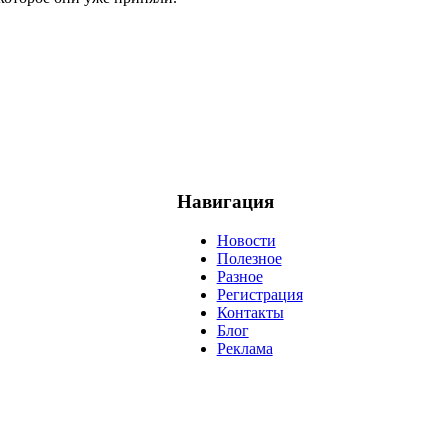
Навигация
Новости
Полезное
Разное
Регистрация
Контакты
Блог
Реклама
негатив
нерешительность
миллиардер
менталитет
развитие