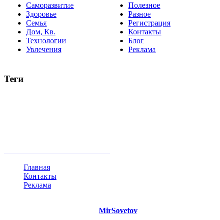
Саморазвитие
Полезное
Здоровье
Разное
Семья
Регистрация
Дом, Кв.
Контакты
Технологии
Блог
Увлечения
Реклама
Теги
руководство
ТОП-10
баланс
эффективность
образование
негатив
нерешительность
миллиардер
менталитет
развитие
работа
принцип
практика
опрос
интернет
инфографика
беспокойство
идея
интервью
исследование
мнение
продвижение
проект
анализ
возможности
жизнь
план
дом
все теги
Главная
Контакты
Реклама
©
Copyright 2021 Портал "
MirSovetov
.PRO"
- Советы на все
случаи жизни.