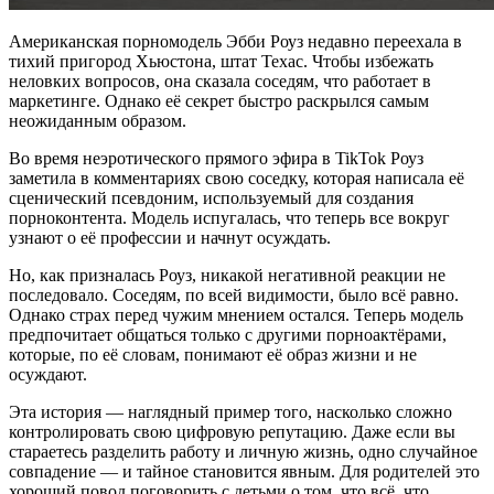
Американская порномодель Эбби Роуз недавно переехала в
тихий пригород Хьюстона, штат Техас. Чтобы избежать
неловких вопросов, она сказала соседям, что работает в
маркетинге. Однако её секрет быстро раскрылся самым
неожиданным образом.
Во время неэротического прямого эфира в TikTok Роуз
заметила в комментариях свою соседку, которая написала её
сценический псевдоним, используемый для создания
порноконтента. Модель испугалась, что теперь все вокруг
узнают о её профессии и начнут осуждать.
Но, как призналась Роуз, никакой негативной реакции не
последовало. Соседям, по всей видимости, было всё равно.
Однако страх перед чужим мнением остался. Теперь модель
предпочитает общаться только с другими порноактёрами,
которые, по её словам, понимают её образ жизни и не
осуждают.
Эта история — наглядный пример того, насколько сложно
контролировать свою цифровую репутацию. Даже если вы
стараетесь разделить работу и личную жизнь, одно случайное
совпадение — и тайное становится явным. Для родителей это
хороший повод поговорить с детьми о том, что всё, что