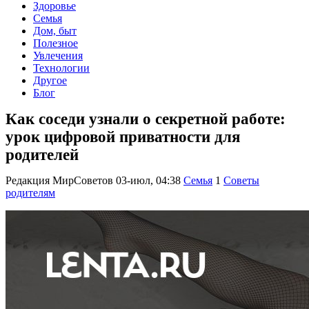
Здоровье
Семья
Дом, быт
Полезное
Увлечения
Технологии
Другое
Блог
Как соседи узнали о секретной работе:
урок цифровой приватности для
родителей
Редакция МирСоветов
03-июл, 04:38
Семья
1
Советы
родителям