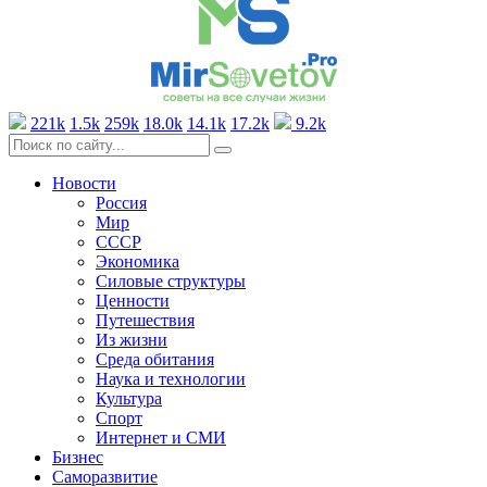
221k
1.5k
259k
18.0k
14.1k
17.2k
9.2k
Новости
Россия
Мир
СССР
Экономика
Силовые структуры
Ценности
Путешествия
Из жизни
Среда обитания
Наука и технологии
Культура
Спорт
Интернет и СМИ
Бизнес
Саморазвитие