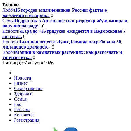
Главное
Хобби
16 городов-миллионников России: факты о
населении и истории...
0
Семья
Подросток в Аргентине спас редкую рыбу-вампира и
получил награду...
0
Новости
Жара до +35 градусов ожидается в Подмосковье 7
августа...
0
Новости
Бывшая невеста Луки Дончича потребовала 50
миллионов долларов...
0
Хобби
Мошки в комнатных растениях: как распознать и
уничтожить...
0
Пятница, 07 августа 2026
Новости
Бизнес
Саморазвитие
Здоровье
Семья
Блог
Реклама
Контакты
Регистрация