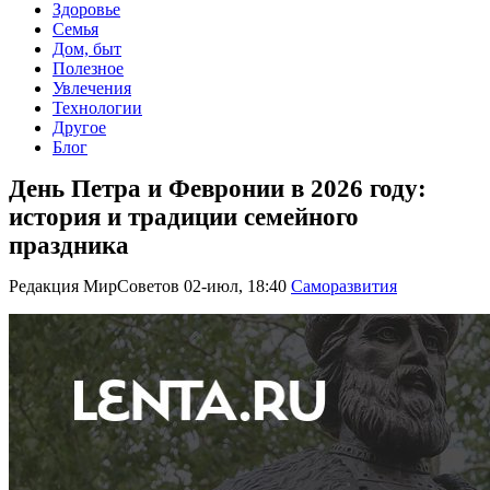
Здоровье
Семья
Дом, быт
Полезное
Увлечения
Технологии
Другое
Блог
День Петра и Февронии в 2026 году:
история и традиции семейного
праздника
Редакция МирСоветов
02-июл, 18:40
Саморазвития