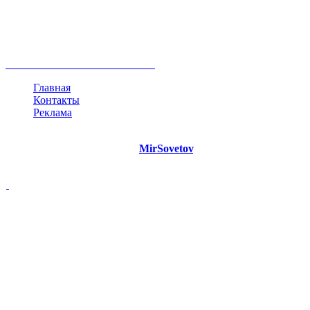
негатив
нерешительность
миллиардер
менталитет
развитие
работа
принцип
практика
опрос
интернет
инфографика
беспокойство
идея
интервью
исследование
мнение
продвижение
проект
анализ
возможности
жизнь
план
дом
все теги
Главная
Контакты
Реклама
©
Copyright 2021 Портал "
MirSovetov
.PRO"
- Советы на все
случаи жизни.