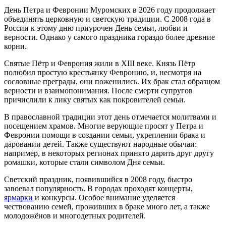
День Петра и Февронии Муромских в 2026 году продолжает
объединять церковную и светскую традиции. С 2008 года в
России к этому дню приурочен День семьи, любви и
верности. Однако у самого праздника гораздо более древние
корни.
Святые Пётр и Феврония жили в XIII веке. Князь Пётр
полюбил простую крестьянку Февронию, и, несмотря на
сословные преграды, они поженились. Их брак стал образцом
верности и взаимопонимания. После смерти супругов
причислили к лику святых как покровителей семьи.
В православной традиции этот день отмечается молитвами и
посещением храмов. Многие верующие просят у Петра и
Февронии помощи в создании семьи, укреплении брака и
даровании детей. Также существуют народные обычаи:
например, в некоторых регионах принято дарить друг другу
ромашки, которые стали символом Дня семьи.
Светский праздник, появившийся в 2008 году, быстро
завоевал популярность. В городах проходят концерты,
ярмарки
и конкурсы. Особое внимание уделяется
чествованию семей, проживших в браке много лет, а также
молодожёнов и многодетных родителей.