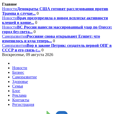
Главное
Новости
Демократы США готовят расследования против
Трампа в случае...
0
Новости
Врач предупредила о новом всплеске активности
клещей в конце...
0
Новости
ВС России нанесли массированный удар по Одессе:
город без света...
0
Саморазвития
Россияне снова открывают Египет: что
изменилось и куда теперь...
0
Саморазвития
Вор в законе Петрик: создатель первой ОПГ в
СССР и его связь с...
0
Воскресенье, 09 августа 2026
Новости
Бизнес
Саморазвитие
Здоровье
Семья
Блог
Реклама
Контакты
Регистрация