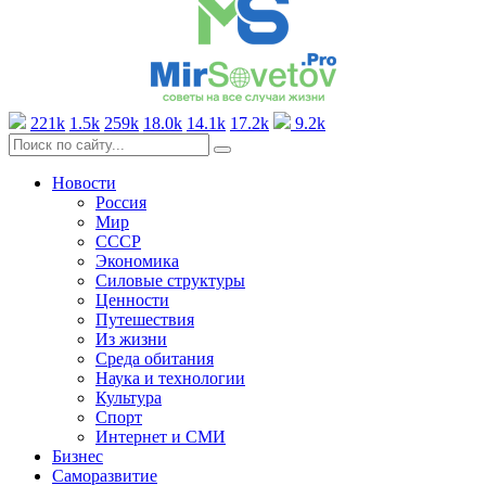
221k
1.5k
259k
18.0k
14.1k
17.2k
9.2k
Новости
Россия
Мир
СССР
Экономика
Силовые структуры
Ценности
Путешествия
Из жизни
Среда обитания
Наука и технологии
Культура
Спорт
Интернет и СМИ
Бизнес
Саморазвитие