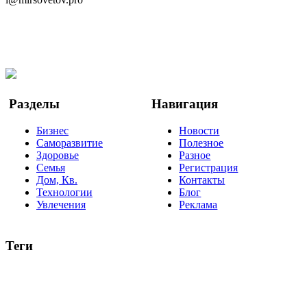
Telegram
Мы в Ok
Facebook
Twitter
YouTube
Google Новости
Разделы
Навигация
Бизнес
Новости
Саморазвитие
Полезное
Здоровье
Разное
Семья
Регистрация
Дом, Кв.
Контакты
Технологии
Блог
Увлечения
Реклама
Теги
руководство
ТОП-10
баланс
эффективность
образование
негатив
нерешительность
миллиардер
менталитет
развитие
работа
принцип
практика
опрос
интернет