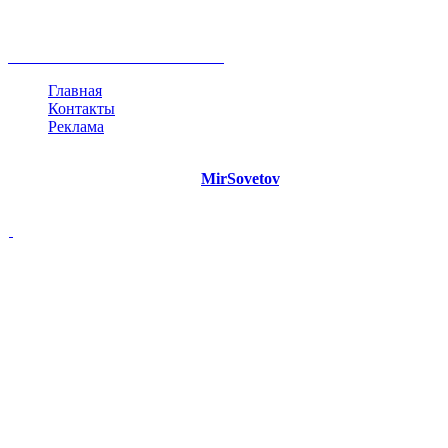
инфографика
беспокойство
идея
интервью
исследование
мнение
продвижение
проект
анализ
возможности
жизнь
план
дом
все теги
Главная
Контакты
Реклама
©
Copyright 2021 Портал "
MirSovetov
.PRO"
- Советы на все
случаи жизни.