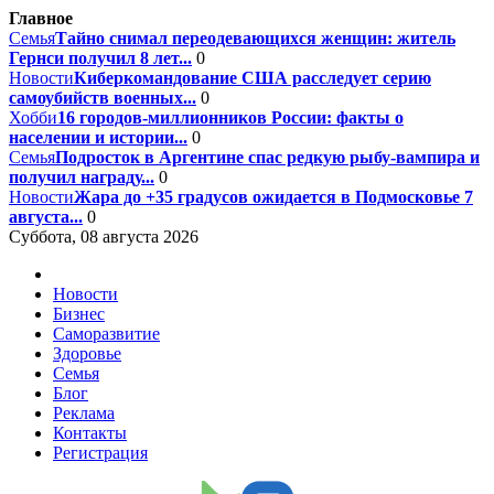
Главное
Семья
Тайно снимал переодевающихся женщин: житель
Гернси получил 8 лет...
0
Новости
Киберкомандование США расследует серию
самоубийств военных...
0
Хобби
16 городов-миллионников России: факты о
населении и истории...
0
Семья
Подросток в Аргентине спас редкую рыбу-вампира и
получил награду...
0
Новости
Жара до +35 градусов ожидается в Подмосковье 7
августа...
0
Суббота, 08 августа 2026
Новости
Бизнес
Саморазвитие
Здоровье
Семья
Блог
Реклама
Контакты
Регистрация