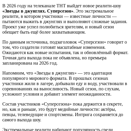
В 2026 году на телеканале ТНТ выйдет новое реалити-шоу
«Звезды в джунглях. Суперсезон»
. Это экстремальное
реалити, в котором участники — известные личности —
пытаются выжить в джунглях и выполняют сложные задания.
Проект уже успел полюбиться зрителям, и новый сезон
обещает быть ещё более захватывающим.
По данным источника, подзаголовок «Суперсезон» говорит о
том, что создатели готовят масштабные изменения.
Ожидаются как новые испытания, так и обновлённый формат.
Точная дата выхода пока не объявлена, но премьера
запланирована на 2026 год.
Напомним, что «Звезды в джунглях» — это адаптация
популярного мирового формата. В прошлых сезонах
участники жили в лагере, добывали еду и воду, участвовали в
соревнованиях на выносливость. Новый сезон, по слухам,
усложнит условия и добавит элемент неожиданности.
Состав участников «Суперсезона» пока держится в секрете,
но, как и раньше, это будут медийные личности: актёры,
певцы, телеведущие и спортсмены. Интрига сохраняется до
самого выхода шоу.
Экстремальные реалити набирают популярность среди