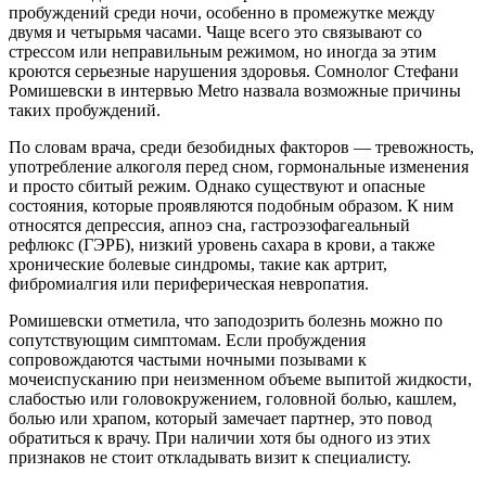
пробуждений среди ночи, особенно в промежутке между
двумя и четырьмя часами. Чаще всего это связывают со
стрессом или неправильным режимом, но иногда за этим
кроются серьезные нарушения здоровья. Сомнолог Стефани
Ромишевски в интервью Metro назвала возможные причины
таких пробуждений.
По словам врача, среди безобидных факторов — тревожность,
употребление алкоголя перед сном, гормональные изменения
и просто сбитый режим. Однако существуют и опасные
состояния, которые проявляются подобным образом. К ним
относятся депрессия, апноэ сна, гастроэзофагеальный
рефлюкс (ГЭРБ), низкий уровень сахара в крови, а также
хронические болевые синдромы, такие как артрит,
фибромиалгия или периферическая невропатия.
Ромишевски отметила, что заподозрить болезнь можно по
сопутствующим симптомам. Если пробуждения
сопровождаются частыми ночными позывами к
мочеиспусканию при неизменном объеме выпитой жидкости,
слабостью или головокружением, головной болью, кашлем,
болью или храпом, который замечает партнер, это повод
обратиться к врачу. При наличии хотя бы одного из этих
признаков не стоит откладывать визит к специалисту.