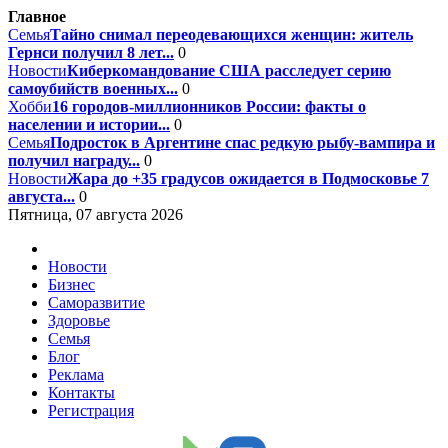
Главное
Семья
Тайно снимал переодевающихся женщин: житель
Гернси получил 8 лет...
0
Новости
Киберкомандование США расследует серию
самоубийств военных...
0
Хобби
16 городов-миллионников России: факты о
населении и истории...
0
Семья
Подросток в Аргентине спас редкую рыбу-вампира и
получил награду...
0
Новости
Жара до +35 градусов ожидается в Подмосковье 7
августа...
0
Пятница, 07 августа 2026
Новости
Бизнес
Саморазвитие
Здоровье
Семья
Блог
Реклама
Контакты
Регистрация