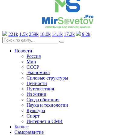
221k
1.5k
259k
18.0k
14.1k
17.2k
9.2k
Новости
Россия
Мир
СССР
Экономика
Силовые структуры
Ценности
Путешествия
Из жизни
Среда обитания
Наука и технологии
Культура
Спорт
Интернет и СМИ
Бизнес
Саморазвитие