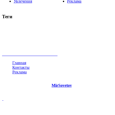
Увлечения
Реклама
Теги
руководство
ТОП-10
баланс
эффективность
образование
негатив
нерешительность
миллиардер
менталитет
развитие
работа
принцип
практика
опрос
интернет
инфографика
беспокойство
идея
интервью
исследование
мнение
продвижение
проект
анализ
возможности
жизнь
план
дом
все теги
Главная
Контакты
Реклама
©
Copyright 2021 Портал "
MirSovetov
.PRO"
- Советы на все
случаи жизни.