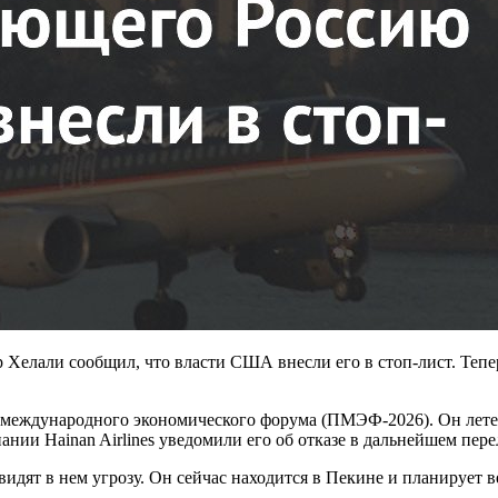
лали сообщил, что власти США внесли его в стоп-лист. Тепер
 международного экономического форума (ПМЭФ-2026). Он летел
нии Hainan Airlines уведомили его об отказе в дальнейшем перел
идят в нем угрозу. Он сейчас находится в Пекине и планирует в