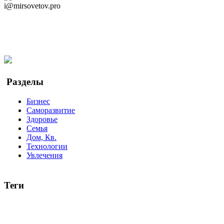
i@mirsovetov.pro
Telegram
Мы в Ok
Facebook
Twitter
YouTube
Google Новости
Разделы
Бизнес
Саморазвитие
Здоровье
Семья
Дом, Кв.
Технологии
Увлечения
Теги
руководство
ТОП-10
баланс
эффективность
образование
беспокойство
идея
интервью
исследование
мнение
продв
все теги