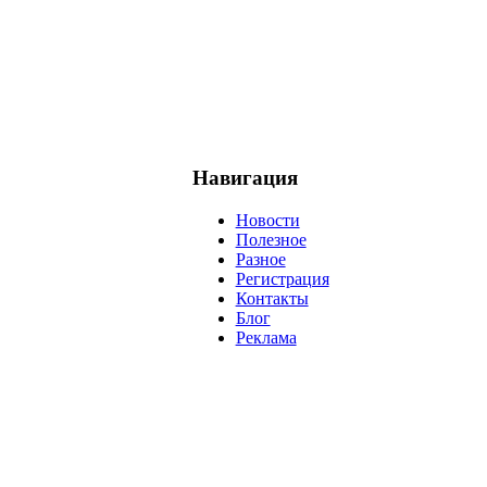
Навигация
Новости
Полезное
Разное
Регистрация
Контакты
Блог
Реклама
негатив
нерешительность
миллиардер
менталитет
развитие
ижение
проект
анализ
возможности
жизнь
план
дом