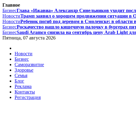
Главное
Бизнес
Глава «Ижавиа» Александр Синельников уходит после
Новости
Трамп заявил о хорошем продвижении ситуации в О
Новости
Ребенок погиб под деревом в Смоленске: в области 
Бизнес
Роскачество нашло кишечную палочку в бургерах пят
Бизнес
Saudi Aramco снизила на сентябрь цену Arab Light для
Пятница, 07 августа 2026
Новости
Бизнес
Саморазвитие
Здоровье
Семья
Блог
Реклама
Контакты
Регистрация