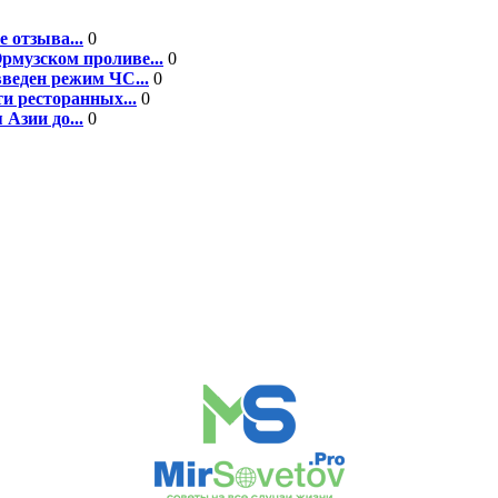
 отзыва...
0
рмузском проливе...
0
введен режим ЧС...
0
и ресторанных...
0
 Азии до...
0