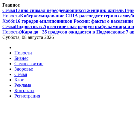
Главное
Семья
Тайно снимал переодевающихся женщин: житель Гернси
Новости
Киберкомандование США расследует серию самоуби
Хобби
16 городов-миллионников России: факты о населении и
Семья
Подросток в Аргентине спас редкую рыбу-вампира и по
Новости
Жара до +35 градусов ожидается в Подмосковье 7 авг
Суббота, 08 августа 2026
Новости
Бизнес
Саморазвитие
Здоровье
Семья
Блог
Реклама
Контакты
Регистрация