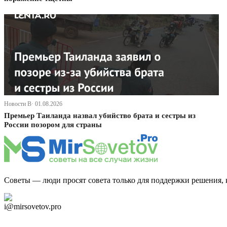
Новости В· 01.08.2026
Премьер Таиланда назвал убийство брата и сестры из
России позором для страны
Советы — люди просят совета только для поддержки решения, 
Дзен Канал
i@mirsovetov.pro
Telegram
Мы в Ok