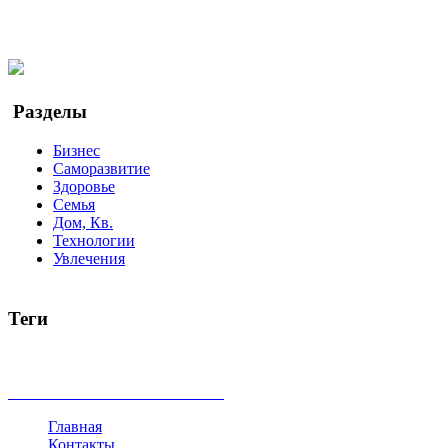
Facebook
Twitter
YouTube
Google Новости
Разделы
Бизнес
Саморазвитие
Здоровье
Семья
Дом, Кв.
Технологии
Увлечения
Теги
руководство
ТОП-10
баланс
эффективность
образование
беспокойство
идея
интервью
исследование
мнение
продв
все теги
Главная
Контакты