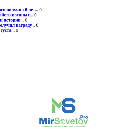
 получил 8 лет...
0
йств военных...
0
 истории...
0
лучил награду...
0
уста...
0