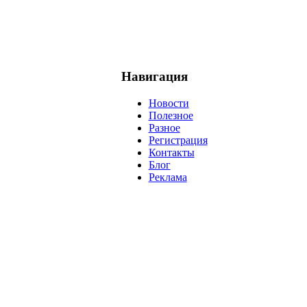
Навигация
Новости
Полезное
Разное
Регистрация
Контакты
Блог
Реклама
негатив
нерешительность
миллиардер
менталитет
развитие
ижение
проект
анализ
возможности
жизнь
план
дом