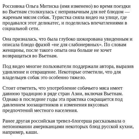
Россиянка Ольга Митиска (имя изменено) во время поездки
во Вьетнам столкнулась с непривычным для неё блюдом —
жареным мясом собак. Туристка сняла видео на улице, где
продавался этот деликатес, и поделилась впечатлениями в
социальной сети.
Она призналась, что была глубоко шокирована увиденным и
описала блюдо фразой «не для слабонервных». По словам
женщины, после такого опыта она больше не хочет
возвращаться во Вьетнам.
Под видео многие пользователи поддержали автора, выразив
удивление и отвращение. Некоторые отметили, что для
владельцев собак это особенно тяжело.
Стоит отметить, что употребление собачьего мяса имеет
давнюю традицию в ряде стран Азии, включая Вьетнам.
Однако в последние годы эта практика сокращается под
давлением зоозащитников и изменения вкусовых
предпочтений местного населения.
Ранее другая российская тревел-блогерша рассказывала о
непонимании американцами некоторых блюд русской кухни,
например, каши.