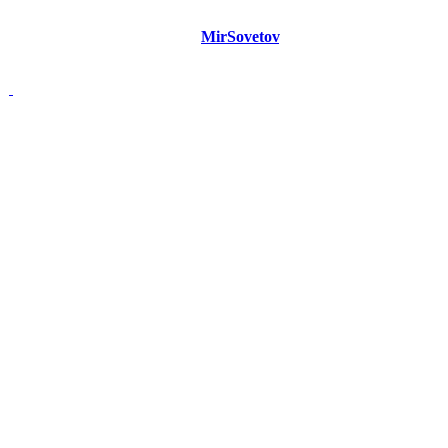
©
Copyright 2021 Портал "
MirSovetov
.PRO"
- Советы на все
случаи жизни.