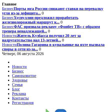
Главное
Бизнес
Порты юга России снижают ставки на перевалку
угля из-за дефицита...
0
Бизнес
Хуснуллин предложил проработать
железнодорожный маршрут к...
0
Бизнес
ФАС признала рекламу «Фонбет ТВ» с образом
тренера ненадлежащей...
0
Новости
Житель Кузбасса получил 20 лет за
надругательство над 13-летней...
0
Новости
Полина Гагарина в купальнике на яхте вызвала
споры в сети из-за...
0
Четверг, 06 августа 2026
Новости
Бизнес
Саморазвитие
Здоровье
Семья
Блог
Реклама
Контакты
Регистрация