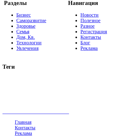
Разделы
Навигация
Бизнес
Новости
Саморазвитие
Полезное
Здоровье
Разное
Семья
Регистрация
Дом, Кв.
Контакты
Технологии
Блог
Увлечения
Реклама
Теги
руководство
ТОП-10
баланс
эффективность
образование
негатив
нерешительность
миллиардер
менталитет
развитие
работа
принцип
практика
опрос
интернет
инфографика
беспокойство
идея
интервью
исследование
мнение
продвижение
проект
анализ
возможности
жизнь
план
дом
все теги
Главная
Контакты
Реклама