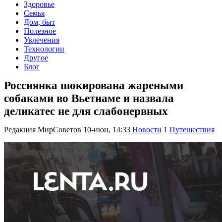
Здоровье
Семья
Дом, быт
Полезное
Увлечения
Технологии
Другое
Блог
Россиянка шокирована жареными
собаками во Вьетнаме и назвала
деликатес не для слабонервных
Редакция МирСоветов
10-июн, 14:33
Новости
1
Путешествия