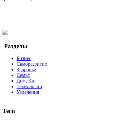
Telegram
Мы в Ok
Facebook
Twitter
YouTube
Google Новости
Разделы
Бизнес
Саморазвитие
Здоровье
Семья
Дом, Кв.
Технологии
Увлечения
Теги
руководство
ТОП-10
баланс
эффективность
образование
беспокойство
идея
интервью
исследование
мнение
продв
все теги