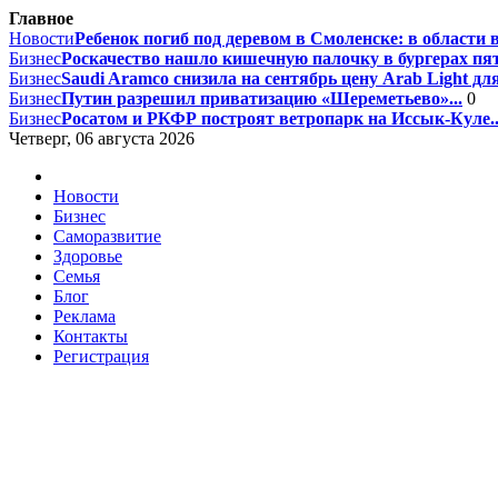
Главное
Новости
Ребенок погиб под деревом в Смоленске: в области 
Бизнес
Роскачество нашло кишечную палочку в бургерах пят
Бизнес
Saudi Aramco снизила на сентябрь цену Arab Light для
Бизнес
Путин разрешил приватизацию «Шереметьево»...
0
Бизнес
Росатом и РКФР построят ветропарк на Иссык-Куле..
Четверг, 06 августа 2026
Новости
Бизнес
Саморазвитие
Здоровье
Семья
Блог
Реклама
Контакты
Регистрация