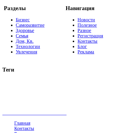
Разделы
Навигация
Бизнес
Новости
Саморазвитие
Полезное
Здоровье
Разное
Семья
Регистрация
Дом, Кв.
Контакты
Технологии
Блог
Увлечения
Реклама
Теги
руководство
ТОП-10
баланс
эффективность
образование
негатив
нерешительность
миллиардер
менталитет
развитие
работа
принцип
практика
опрос
интернет
инфографика
беспокойство
идея
интервью
исследование
мнение
продвижение
проект
анализ
возможности
жизнь
план
дом
все теги
Главная
Контакты