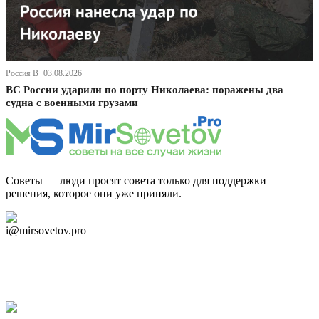
Россия В· 03.08.2026
ВС России ударили по порту Николаева: поражены два
судна с военными грузами
Советы — люди просят совета только для поддержки
решения, которое они уже приняли.
Дзен Канал
i@mirsovetov.pro
Telegram
Мы в Ok
Facebook
Twitter
YouTube
Google Новости