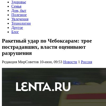
Здоровье
Семья
Дом, быт
Полезное
Увлечения
Технологии
Другое
Блог
Ракетный удар по Чебоксарам: трое
пострадавших, власти оценивают
разрушения
Редакция МирСоветов
10-июн, 09:53
Новости
1
Россия