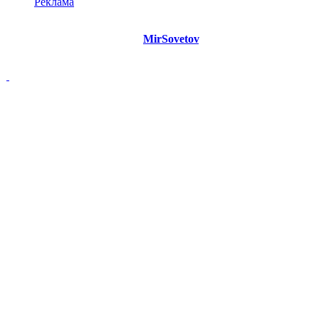
Реклама
©
Copyright 2021 Портал "
MirSovetov
.PRO"
- Советы на все
случаи жизни.