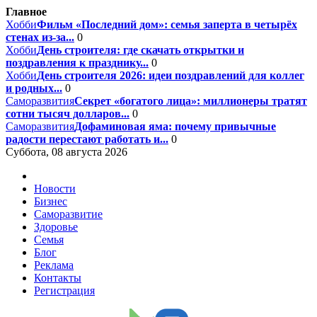
Главное
Хобби
Фильм «Последний дом»: семья заперта в четырёх
стенах из-за...
0
Хобби
День строителя: где скачать открытки и
поздравления к празднику...
0
Хобби
День строителя 2026: идеи поздравлений для коллег
и родных...
0
Саморазвития
Секрет «богатого лица»: миллионеры тратят
сотни тысяч долларов...
0
Саморазвития
Дофаминовая яма: почему привычные
радости перестают работать и...
0
Суббота, 08 августа 2026
Новости
Бизнес
Саморазвитие
Здоровье
Семья
Блог
Реклама
Контакты
Регистрация