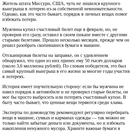
Житель штата Миссури, США, чуть не лишился крупного
выигрыша в лотерею из-за собственной невнимательности.
Однако, как это часто бывает, порядок в личных вещах помог
избежать потери.
Мужчина купил счастливый билет еще в феврале, но, не
проверив его сразу, оставил в своем пикапе вместе с другими
старыми билетами. Прошло несколько месяцев, прежде чем он
решил разобрать скопившиеся бумаги в машине.
Отсканировав билеты на заправке, он с удивлением
обнаружил, что один из них принес ему 50 тысяч долларов
(около 3,6 миллиона рублей). По словам победителя, это был
самый крупный выигрыш в его жизни за многие годы участия
в лотереях.
История имеет поучительную сторону: если бы мужчина не
навел порядок в автомобиле и не проверил старые билеты, он
мог бы просто выбросить или потерять счастливый купон. В
быту часто бывает, что ценные вещи теряются среди хлама.
Эксперты по домоводству рекомендуют регулярно перебирать
вещи в машине, сумках и карманах одежды — так можно не
только найти забытые деньги или документы, но и избежать
накопления ненужного мусора. Храните важные бумаги в