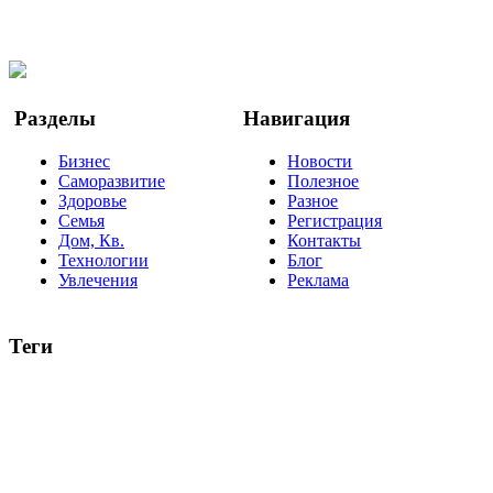
Facebook
Twitter
YouTube
Google Новости
Разделы
Навигация
Бизнес
Новости
Саморазвитие
Полезное
Здоровье
Разное
Семья
Регистрация
Дом, Кв.
Контакты
Технологии
Блог
Увлечения
Реклама
Теги
руководство
ТОП-10
баланс
эффективность
образование
негатив
нерешительность
миллиардер
менталитет
развитие
работа
принцип
практика
опрос
интернет
инфографика
беспокойство
идея
интервью
исследование
мнение
продвижение
проект
анализ
возможности
жизнь
план
дом