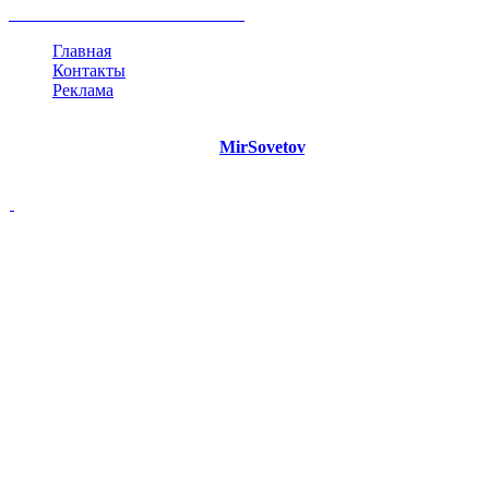
все теги
Главная
Контакты
Реклама
©
Copyright 2021 Портал "
MirSovetov
.PRO"
- Советы на все
случаи жизни.