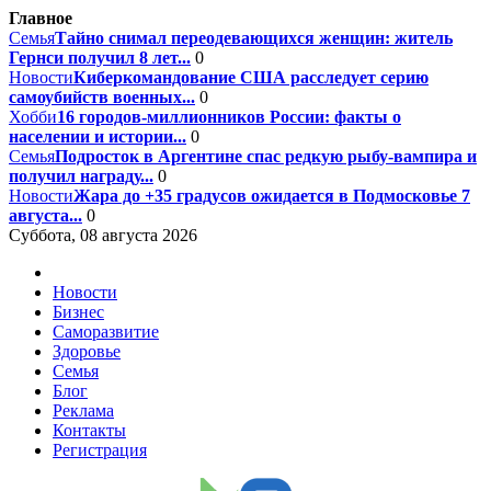
Главное
Семья
Тайно снимал переодевающихся женщин: житель
Гернси получил 8 лет...
0
Новости
Киберкомандование США расследует серию
самоубийств военных...
0
Хобби
16 городов-миллионников России: факты о
населении и истории...
0
Семья
Подросток в Аргентине спас редкую рыбу-вампира и
получил награду...
0
Новости
Жара до +35 градусов ожидается в Подмосковье 7
августа...
0
Суббота, 08 августа 2026
Новости
Бизнес
Саморазвитие
Здоровье
Семья
Блог
Реклама
Контакты
Регистрация