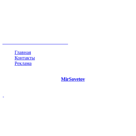
руководство
ТОП-10
баланс
эффективность
образование
негатив
нерешительность
миллиардер
менталитет
развитие
работа
принцип
практика
опрос
интернет
инфографика
беспокойство
идея
интервью
исследование
мнение
продвижение
проект
анализ
возможности
жизнь
план
дом
все теги
Главная
Контакты
Реклама
©
Copyright 2021 Портал "
MirSovetov
.PRO"
- Советы на все
случаи жизни.