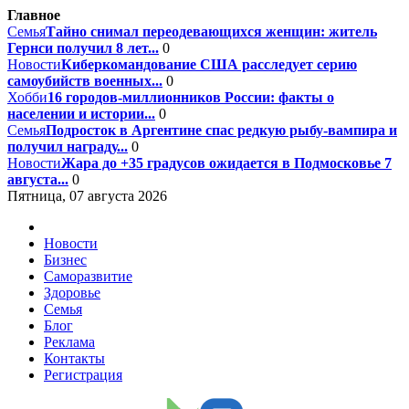
Главное
Семья
Тайно снимал переодевающихся женщин: житель
Гернси получил 8 лет...
0
Новости
Киберкомандование США расследует серию
самоубийств военных...
0
Хобби
16 городов-миллионников России: факты о
населении и истории...
0
Семья
Подросток в Аргентине спас редкую рыбу-вампира и
получил награду...
0
Новости
Жара до +35 градусов ожидается в Подмосковье 7
августа...
0
Пятница, 07 августа 2026
Новости
Бизнес
Саморазвитие
Здоровье
Семья
Блог
Реклама
Контакты
Регистрация