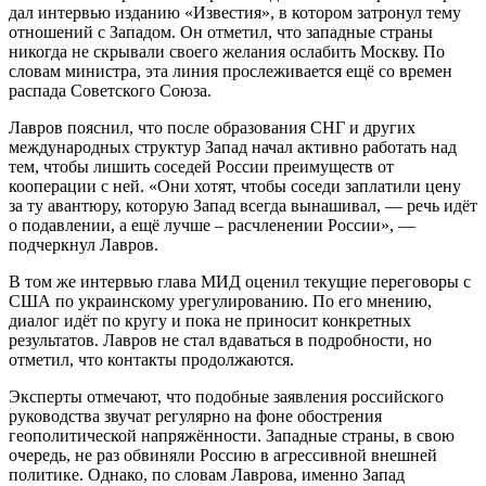
дал интервью изданию «Известия», в котором затронул тему
отношений с Западом. Он отметил, что западные страны
никогда не скрывали своего желания ослабить Москву. По
словам министра, эта линия прослеживается ещё со времен
распада Советского Союза.
Лавров пояснил, что после образования СНГ и других
международных структур Запад начал активно работать над
тем, чтобы лишить соседей России преимуществ от
кооперации с ней. «Они хотят, чтобы соседи заплатили цену
за ту авантюру, которую Запад всегда вынашивал, — речь идёт
о подавлении, а ещё лучше – расчленении России», —
подчеркнул Лавров.
В том же интервью глава МИД оценил текущие переговоры с
США по украинскому урегулированию. По его мнению,
диалог идёт по кругу и пока не приносит конкретных
результатов. Лавров не стал вдаваться в подробности, но
отметил, что контакты продолжаются.
Эксперты отмечают, что подобные заявления российского
руководства звучат регулярно на фоне обострения
геополитической напряжённости. Западные страны, в свою
очередь, не раз обвиняли Россию в агрессивной внешней
политике. Однако, по словам Лаврова, именно Запад