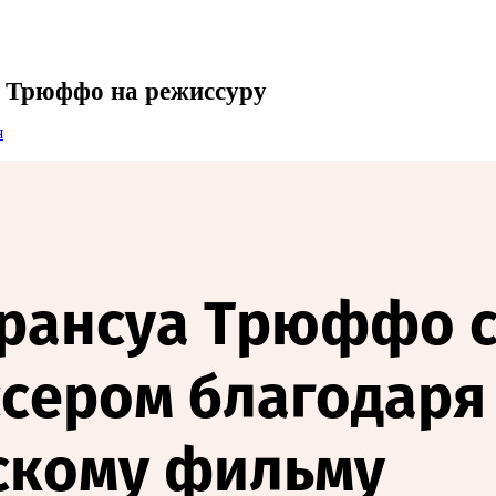
а Трюффо на режиссуру
я