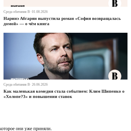
Среда обитания В· 01.08.2026
Наринэ Абгарян выпустила роман «София возвращалась
домой» — о чём книга
Среда обитания В· 26.06.2026
Как маленькая комедия стала событием: Клим Шипенко о
«Холопе?3» и повышении ставок
которое они уже приняли.