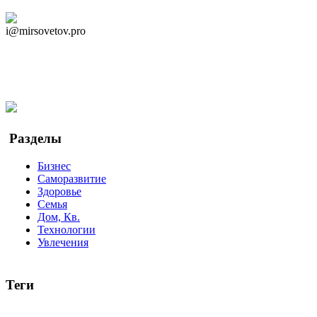
Дзен Канал
i@mirsovetov.pro
Telegram
Мы в Ok
Facebook
Twitter
YouTube
Google Новости
Разделы
Бизнес
Саморазвитие
Здоровье
Семья
Дом, Кв.
Технологии
Увлечения
Теги
руководство
ТОП-10
баланс
эффективность
образование