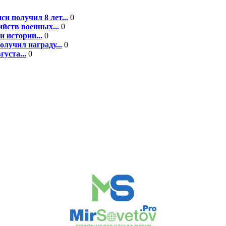
 получил 8 лет...
0
йств военных...
0
 истории...
0
лучил награду...
0
уста...
0