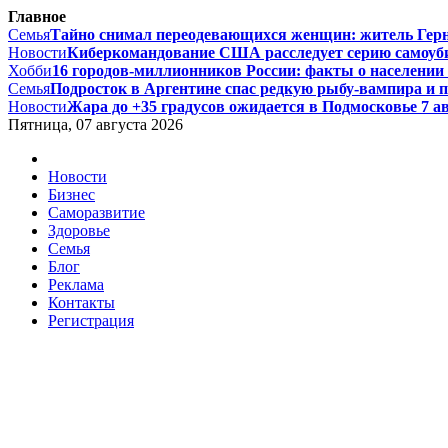
Главное
Семья
Тайно снимал переодевающихся женщин: житель Гернси
Новости
Киберкомандование США расследует серию самоуби
Хобби
16 городов-миллионников России: факты о населении и
Семья
Подросток в Аргентине спас редкую рыбу-вампира и по
Новости
Жара до +35 градусов ожидается в Подмосковье 7 авг
Пятница, 07 августа 2026
Новости
Бизнес
Саморазвитие
Здоровье
Семья
Блог
Реклама
Контакты
Регистрация