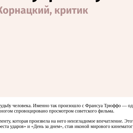
судьбу человека. Именно так произошло с Франсуа Трюффо — од
многом спровоцировано просмотром советского фильма.
енту, которая произвела на него неизгладимое впечатление. Это
ста ударов» и «День за днем», став иконой мирового кинематог