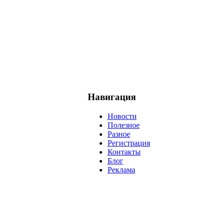
Навигация
Новости
Полезное
Разное
Регистрация
Контакты
Блог
Реклама
негатив
нерешительность
миллиардер
менталитет
развитие