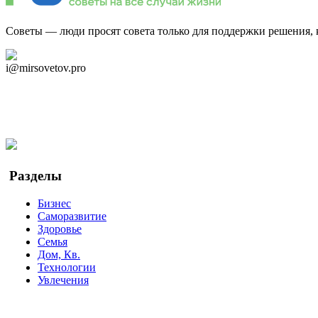
Советы — люди просят совета только для поддержки решения, 
Дзен Канал
i@mirsovetov.pro
Telegram
Мы в Ok
Facebook
Twitter
YouTube
Google Новости
Разделы
Бизнес
Саморазвитие
Здоровье
Семья
Дом, Кв.
Технологии
Увлечения