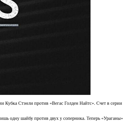
ии Кубка Стэнли против «Вегас Голден Найтс». Счет в серии
лишь одну шайбу против двух у соперника. Теперь «Ураганы»