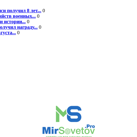
 получил 8 лет...
0
йств военных...
0
 истории...
0
лучил награду...
0
уста...
0