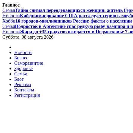
Главное
Семья
Тайно снимал переодевающихся женщин: житель Гернси
Новости
Киберкомандование США расследует серию самоуби
Хобби
16 городов-миллионников России: факты о населении и
Семья
Подросток в Аргентине спас редкую рыбу-вампира и по
Новости
Жара до +35 градусов ожидается в Подмосковье 7 авг
Суббота, 08 августа 2026
Новости
Бизнес
Саморазвитие
Здоровье
Семья
Блог
Реклама
Контакты
Регистрация