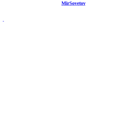
©
Copyright 2021 Портал "
MirSovetov
.PRO"
- Советы на все
случаи жизни.