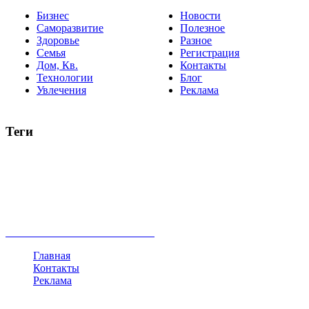
Бизнес
Новости
Саморазвитие
Полезное
Здоровье
Разное
Семья
Регистрация
Дом, Кв.
Контакты
Технологии
Блог
Увлечения
Реклама
Теги
руководство
ТОП-10
баланс
эффективность
образование
негатив
нерешительность
миллиардер
менталитет
развитие
работа
принцип
практика
опрос
интернет
инфографика
беспокойство
идея
интервью
исследование
мнение
продвижение
проект
анализ
возможности
жизнь
план
дом
все теги
Главная
Контакты
Реклама