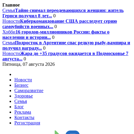
Главное
Семья
Тайно снимал переодевающихся женщин: житель
Гернси получил 8 лет...
0
Новости
Киберкомандование США расследует серию
самоубийств военных...
0
Хобби
16 городов-миллионников России: факты о
населении и истории...
0
Семья
Подросток в Аргентине спас редкую рыбу-вампира и
получил награду...
0
Новости
Жара до +35 градусов ожидается в Подмосковье 7
августа...
0
Пятница, 07 августа 2026
Новости
Бизнес
Саморазвитие
Здоровье
Семья
Блог
Реклама
Контакты
Регистрация