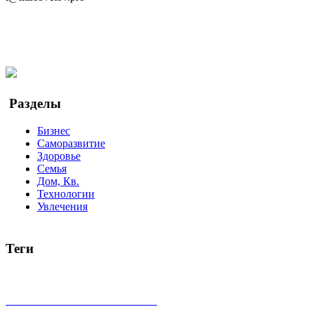
Telegram
Мы в Ok
Facebook
Twitter
YouTube
Google Новости
Разделы
Бизнес
Саморазвитие
Здоровье
Семья
Дом, Кв.
Технологии
Увлечения
Теги
руководство
ТОП-10
баланс
эффективность
образование
беспокойство
идея
интервью
исследование
мнение
продв
все теги