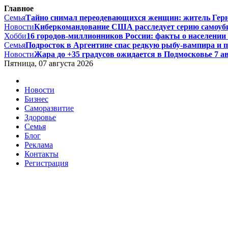
Главное
Семья
Тайно снимал переодевающихся женщин: житель Гернси
Новости
Киберкомандование США расследует серию самоуби
Хобби
16 городов-миллионников России: факты о населении и
Семья
Подросток в Аргентине спас редкую рыбу-вампира и по
Новости
Жара до +35 градусов ожидается в Подмосковье 7 авг
Пятница, 07 августа 2026
Новости
Бизнес
Саморазвитие
Здоровье
Семья
Блог
Реклама
Контакты
Регистрация