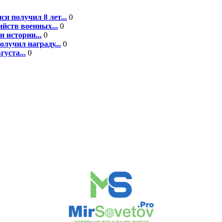
 получил 8 лет...
0
йств военных...
0
 истории...
0
лучил награду...
0
уста...
0