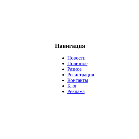
Навигация
Новости
Полезное
Разное
Регистрация
Контакты
Блог
Реклама
негатив
нерешительность
миллиардер
менталитет
развитие
ижение
проект
анализ
возможности
жизнь
план
дом