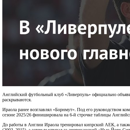
Английский футбольный клуб «Ливерпуль» официально объявил 
раскрываются.
Ираола ранее возглавлял «Борнмут». Под его руководством кома
сезоне 2025/26 финишировала на 6-й строчке таблицы Английс
До работы в Англии Ираола тренировал кипрский АЕК, а также
(2003–2015), а затем выступал за американский «Нью-Йорк Сит