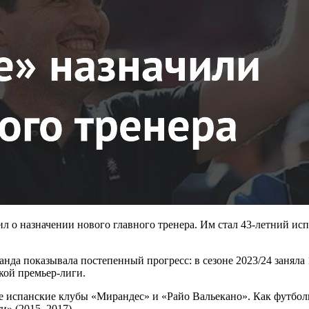
о назначении нового главного тренера. Им стал 43-летний исп
нда показывала постепенный прогресс: в сезоне 2023/24 заняла 1
кой премьер-лиги.
 испанские клубы «Мирандес» и «Райо Вальекано». Как футболи
и» (2015–2017).