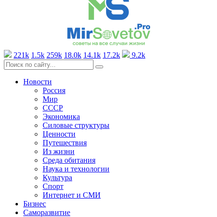
221k
1.5k
259k
18.0k
14.1k
17.2k
9.2k
Новости
Россия
Мир
СССР
Экономика
Силовые структуры
Ценности
Путешествия
Из жизни
Среда обитания
Наука и технологии
Культура
Спорт
Интернет и СМИ
Бизнес
Саморазвитие