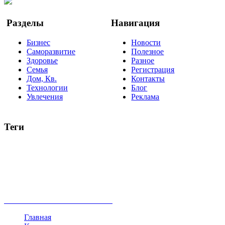
Google Новости
Разделы
Навигация
Бизнес
Новости
Саморазвитие
Полезное
Здоровье
Разное
Семья
Регистрация
Дом, Кв.
Контакты
Технологии
Блог
Увлечения
Реклама
Теги
руководство
ТОП-10
баланс
эффективность
образование
негатив
нерешительность
миллиардер
менталитет
развитие
работа
принцип
практика
опрос
интернет
инфографика
беспокойство
идея
интервью
исследование
мнение
продвижение
проект
анализ
возможности
жизнь
план
дом
все теги
Главная