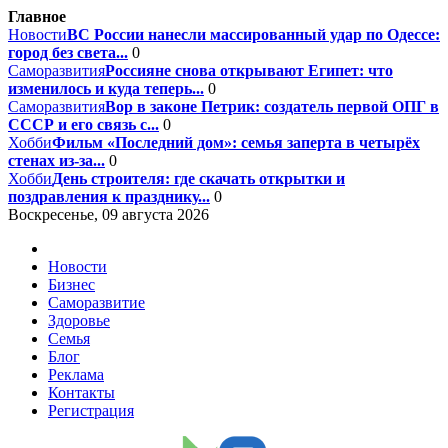
Главное
Новости
ВС России нанесли массированный удар по Одессе:
город без света...
0
Саморазвития
Россияне снова открывают Египет: что
изменилось и куда теперь...
0
Саморазвития
Вор в законе Петрик: создатель первой ОПГ в
СССР и его связь с...
0
Хобби
Фильм «Последний дом»: семья заперта в четырёх
стенах из-за...
0
Хобби
День строителя: где скачать открытки и
поздравления к празднику...
0
Воскресенье, 09 августа 2026
Новости
Бизнес
Саморазвитие
Здоровье
Семья
Блог
Реклама
Контакты
Регистрация