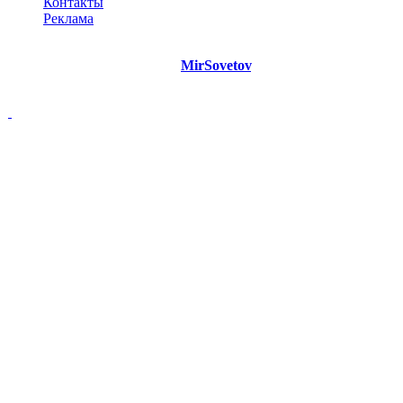
Контакты
Реклама
©
Copyright 2021 Портал "
MirSovetov
.PRO"
- Советы на все
случаи жизни.