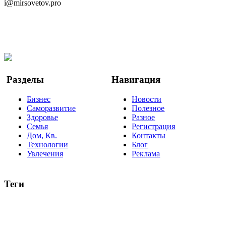
i@mirsovetov.pro
Telegram
Мы в Ok
Facebook
Twitter
YouTube
Google Новости
Разделы
Навигация
Бизнес
Новости
Саморазвитие
Полезное
Здоровье
Разное
Семья
Регистрация
Дом, Кв.
Контакты
Технологии
Блог
Увлечения
Реклама
Теги
руководство
ТОП-10
баланс
эффективность
образование
негатив
нерешительность
миллиардер
менталитет
развитие
работа
принцип
практика
опрос
интернет