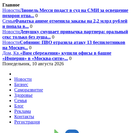
Главное
Новости
Лионель Месси подаст в суд на СМИ за освещение
похорон отца...
0
Семья
Фанатка аниме отменила заказы на 2,2 млрд рублей
и попала в...
0
Новости
Девушку смущает привычка партнера: оральный
секс только без душа...
0
Новости
Собянин: ПВО отразила атаку 13 беспилотников
на Москву...
0
Дом, Кв.
«Вим сбережения» купили офисы в башне
«Империя» в «Москва-сити»...
0
Понедельник, 10 августа 2026
Новости
Бизнес
Саморазвитие
Здоровье
Семья
Блог
Реклама
Контакты
Регистрация