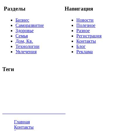
Разделы
Навигация
Бизнес
Новости
Саморазвитие
Полезное
Здоровье
Разное
Семья
Регистрация
Дом, Кв.
Контакты
Технологии
Блог
Увлечения
Реклама
Теги
руководство
ТОП-10
баланс
эффективность
образование
негатив
нерешительность
миллиардер
менталитет
развитие
работа
принцип
практика
опрос
интернет
инфографика
беспокойство
идея
интервью
исследование
мнение
продвижение
проект
анализ
возможности
жизнь
план
дом
все теги
Главная
Контакты