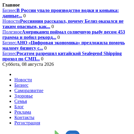
Главное
Бизнес
В России упало производство водки и коньяка:
данные...
0
Новости
Россиянин рассказал, почему Белиз оказался не
таким опасным, как...
0
Полезное
Американец поймал солнечную рыбу весом 453
грамма и побил рекорд...
0
Бизнес
АНО «Цифровая экономика» предложила помочь
малому бизнесу с...
0
Бизнес
Росатом разрешил китайской Sealegend Shipping
проход по СМП...
0
Суббота, 08 августа 2026
Новости
Бизнес
Саморазвитие
Здоровье
Семья
Блог
Реклама
Контакты
Регистрация