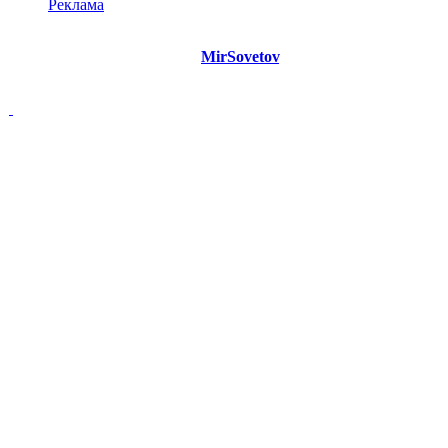
Реклама
©
Copyright 2021 Портал "
MirSovetov
.PRO"
- Советы на все
случаи жизни.