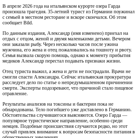
В апреле 2026 года на итальянском курорте озера Гарда
произошла трагедия. 35-летний турист из Германии поужинал
с семьей в местном ресторане и вскоре скончался. Об этом
сообщает Bild.
По данным издания, Александр (имя изменено) приехал на
отдых с отцом, женой и двумя маленькими детьми. Вечером
они заказали рыбу. Через несколько часов после ужина
мужчина, его жена и отец пожаловались на тошноту и рвоту.
Семья вызвала скорую помощь, однако к моменту прибытия
медиков Александр перестал подавать признаки жизни.
Отец туриста выжил, а жена и дети не пострадали. Врачи не
смогли спасти Александра. Сейчас итальянская прокуратура
расследует дело по статье о непредумышленном причинении
смерти. Эксперты подозревают, что причиной стало пищевое
отравление.
Результаты анализов на токсины и бактерии пока не
обнародованы. Тело погибшего уже доставлено в Германию.
Обстоятельства случившегося выясняются. Озеро Гарда —
популярное туристическое направление, особенно среди
немцев. Подобные происшествия случаются редко, но этот
случай привлек внимание к вопросам безопасности питания в
общественных заведениях.