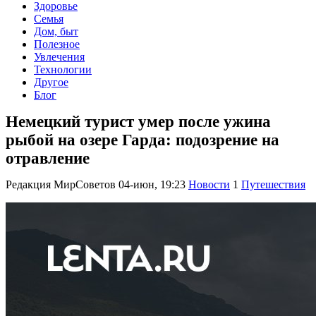
Здоровье
Семья
Дом, быт
Полезное
Увлечения
Технологии
Другое
Блог
Немецкий турист умер после ужина
рыбой на озере Гарда: подозрение на
отравление
Редакция МирСоветов
04-июн, 19:23
Новости
1
Путешествия