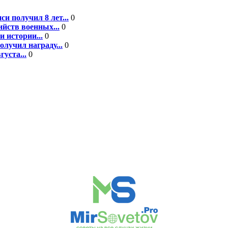
 получил 8 лет...
0
йств военных...
0
 истории...
0
лучил награду...
0
уста...
0