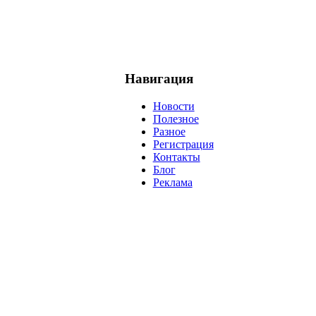
Навигация
Новости
Полезное
Разное
Регистрация
Контакты
Блог
Реклама
негатив
нерешительность
миллиардер
менталитет
развитие
ижение
проект
анализ
возможности
жизнь
план
дом