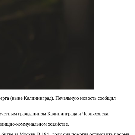
берга (ныне Калининград). Печальную новость сообщил
 почетным гражданином Калининграда и Черняховска.
жилищно-коммунальном хозяйстве.
битве за Москву. В 1941 году она помогла остановить прорыв