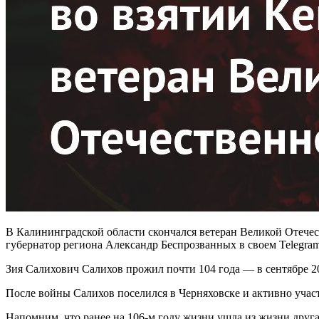
В Калининградской области скончался ветеран Великой Отече
губернатор региона Александр Беспрозванных в своем Telegram
Зия Салихович Салихов прожил почти 104 года — в сентябре 2
После войны Салихов поселился в Черняховске и активно участ
Напомним, что ранее на 106-м году жизни ушла из жизни друг