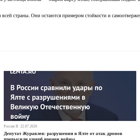
 и всей страны. Они остаются примером стойкости и самоотверж
Россия В· 22.07.2026
Депутат Журавлев: разрушения в Ялте от атак дронов
превысили ущерб времен войны