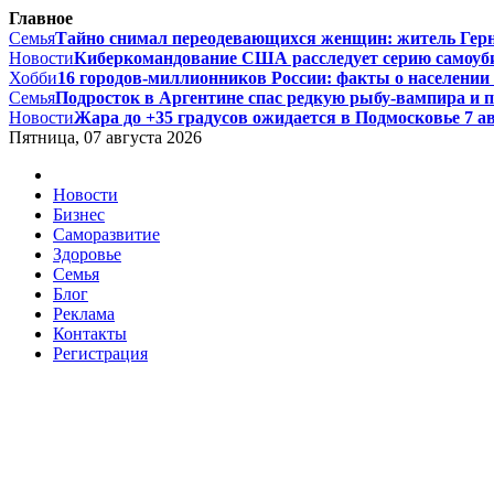
Главное
Семья
Тайно снимал переодевающихся женщин: житель Гернси
Новости
Киберкомандование США расследует серию самоуби
Хобби
16 городов-миллионников России: факты о населении и
Семья
Подросток в Аргентине спас редкую рыбу-вампира и по
Новости
Жара до +35 градусов ожидается в Подмосковье 7 авг
Пятница, 07 августа 2026
Новости
Бизнес
Саморазвитие
Здоровье
Семья
Блог
Реклама
Контакты
Регистрация