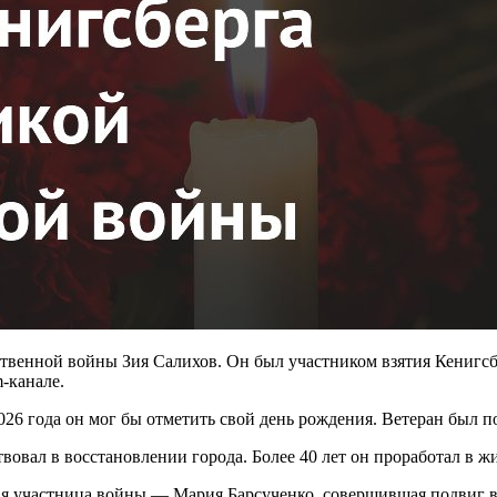
ственной войны Зия Салихов. Он был участником взятия Кенигс
-канале.
026 года он мог бы отметить свой день рождения. Ветеран был
вовал в восстановлении города. Более 40 лет он проработал в 
ая участница войны — Мария Барсученко, совершившая подвиг в 