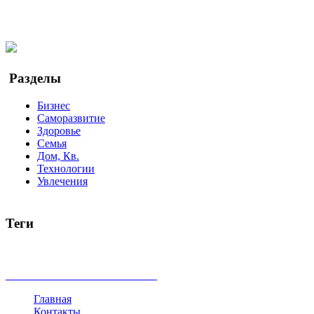
Facebook
Twitter
YouTube
Google Новости
Разделы
Бизнес
Саморазвитие
Здоровье
Семья
Дом, Кв.
Технологии
Увлечения
Теги
руководство
ТОП-10
баланс
эффективность
образование
беспокойство
идея
интервью
исследование
мнение
продв
все теги
Главная
Контакты