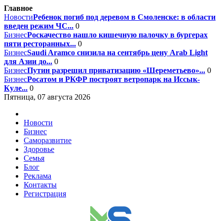
Главное
Новости
Ребенок погиб под деревом в Смоленске: в области
введен режим ЧС...
0
Бизнес
Роскачество нашло кишечную палочку в бургерах
пяти ресторанных...
0
Бизнес
Saudi Aramco снизила на сентябрь цену Arab Light
для Азии до...
0
Бизнес
Путин разрешил приватизацию «Шереметьево»...
0
Бизнес
Росатом и РКФР построят ветропарк на Иссык-
Куле...
0
Пятница, 07 августа 2026
Новости
Бизнес
Саморазвитие
Здоровье
Семья
Блог
Реклама
Контакты
Регистрация