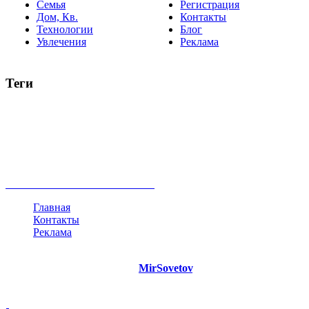
Семья
Регистрация
Дом, Кв.
Контакты
Технологии
Блог
Увлечения
Реклама
Теги
руководство
ТОП-10
баланс
эффективность
образование
негатив
нерешительность
миллиардер
менталитет
развитие
работа
принцип
практика
опрос
интернет
инфографика
беспокойство
идея
интервью
исследование
мнение
продвижение
проект
анализ
возможности
жизнь
план
дом
все теги
Главная
Контакты
Реклама
©
Copyright 2021 Портал "
MirSovetov
.PRO"
- Советы на все
случаи жизни.