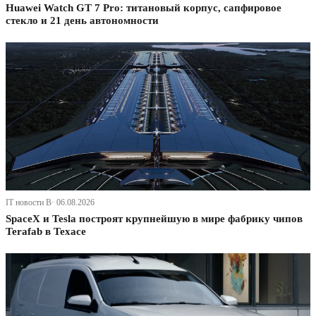
Huawei Watch GT 7 Pro: титановый корпус, сапфировое
стекло и 21 день автономности
IT новости В· 06.08.2026
SpaceX и Tesla построят крупнейшую в мире фабрику чипов
Terafab в Техасе