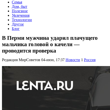
Семья
Дом, быт
Полезное
Увлечения
Технологии
Другое
Блог
В Перми мужчина ударил плачущего
мальчика головой о качели —
проводится проверка
Редакция МирСоветов
04-июн, 17:37
Новости
1
Россия