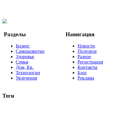
Facebook
Twitter
YouTube
Google Новости
Разделы
Навигация
Бизнес
Новости
Саморазвитие
Полезное
Здоровье
Разное
Семья
Регистрация
Дом, Кв.
Контакты
Технологии
Блог
Увлечения
Реклама
Теги
руководство
ТОП-10
баланс
эффективность
образование
негатив
нерешительность
миллиардер
менталитет
развитие
работа
принцип
практика
опрос
интернет
инфографика
беспокойство
идея
интервью
исследование
мнение
продвижение
проект
анализ
возможности