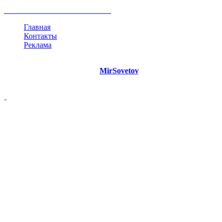
жизнь
план
дом
все теги
Главная
Контакты
Реклама
©
Copyright 2021 Портал "
MirSovetov
.PRO"
- Советы на все
случаи жизни.