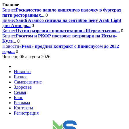
Главное
Бизнес
Роскачество нашло кишечную палочку в бургерах
пяти ресторанных...
0
Бизнес
Saudi Aramco снизила на сентябрь цену Arab Light
для Азии до...
0
Бизнес
Путин разрешил приватизацию «Шереметьево»...
0
Бизнес
Росатом и РКФР построят ветропарк на Иссык-
Куле...
0
Новости
«Реал» продлил контракт с Винисиусом до 2032
года...
0
Четверг, 06 августа 2026
Новости
Бизнес
Саморазвитие
Здоровье
Семья
Блог
Реклама
Контакты
Регистрация