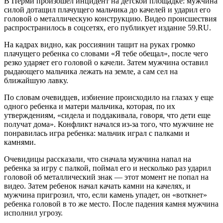
В Перми произошел инцидент на детской площадке: мужчина
силой дотащил плачущего мальчика до качелей и ударил его
головой о металлическую конструкцию. Видео происшествия
распространилось в соцсетях, его публикует издание 59.RU.
На кадрах видно, как россиянин тащит на руках громко
плачущего ребенка со словами «Я тебе обещал», после чего
резко ударяет его головой о качели. Затем мужчина оставил
рыдающего мальчика лежать на земле, а сам сел на
ближайшую лавку.
По словам очевидцев, избиение происходило на глазах у еще
одного ребенка и матери мальчика, которая, по их
утверждениям, «сидела и поддакивала, говоря, что дети еще
получат дома». Конфликт начался из-за того, что мужчине не
понравилась игра ребенка: мальчик играл с палками и
камнями.
Очевидицы рассказали, что сначала мужчина напал на
ребенка за игру с палкой, поймал его и несколько раз ударил
головой об металлический знак — этот момент не попал на
видео. Затем ребенок начал качать камни на качелях, и
мужчина пригрозил, что, если камень упадет, он «воткнет»
ребенка головой в то же место. После падения камня мужчина
исполнил угрозу.