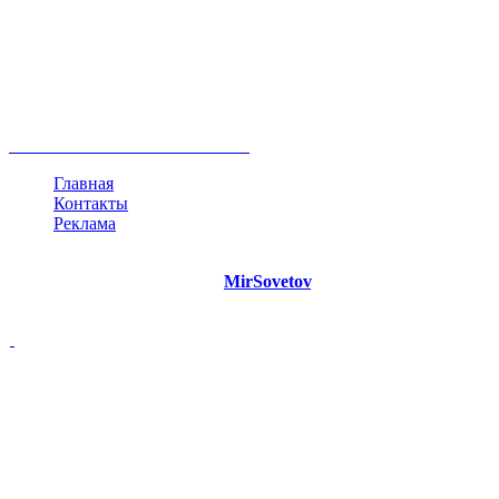
руководство
ТОП-10
баланс
эффективность
образование
негатив
нерешительность
миллиардер
менталитет
развитие
работа
принцип
практика
опрос
интернет
инфографика
беспокойство
идея
интервью
исследование
мнение
продвижение
проект
анализ
возможности
жизнь
план
дом
все теги
Главная
Контакты
Реклама
©
Copyright 2021 Портал "
MirSovetov
.PRO"
- Советы на все
случаи жизни.