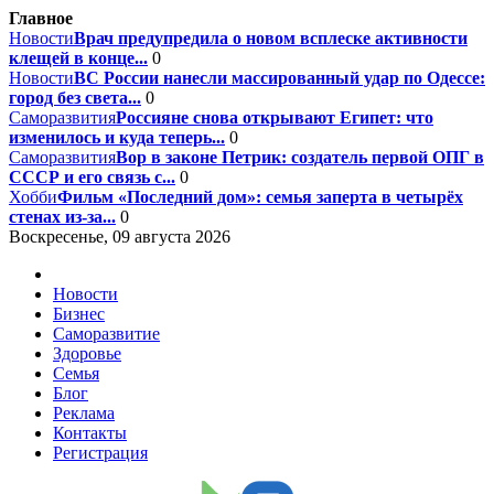
Главное
Новости
Врач предупредила о новом всплеске активности
клещей в конце...
0
Новости
ВС России нанесли массированный удар по Одессе:
город без света...
0
Саморазвития
Россияне снова открывают Египет: что
изменилось и куда теперь...
0
Саморазвития
Вор в законе Петрик: создатель первой ОПГ в
СССР и его связь с...
0
Хобби
Фильм «Последний дом»: семья заперта в четырёх
стенах из-за...
0
Воскресенье, 09 августа 2026
Новости
Бизнес
Саморазвитие
Здоровье
Семья
Блог
Реклама
Контакты
Регистрация