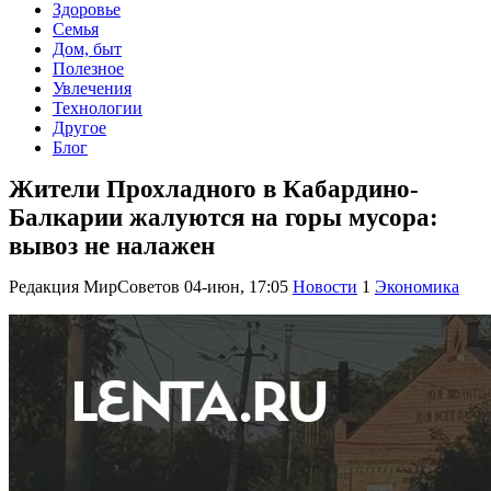
Здоровье
Семья
Дом, быт
Полезное
Увлечения
Технологии
Другое
Блог
Жители Прохладного в Кабардино-
Балкарии жалуются на горы мусора:
вывоз не налажен
Редакция МирСоветов
04-июн, 17:05
Новости
1
Экономика