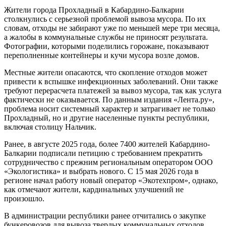
Жители города Прохладный в Кабардино-Балкарии
столкнулись с серьезной проблемой вывоза мусора. По их
словам, отходы не забирают уже по меньшей мере три месяца,
а жалобы в коммунальные службы не приносят результата.
Фотографии, которыми поделились горожане, показывают
переполненные контейнеры и кучи мусора возле домов.
Местные жители опасаются, что скопление отходов может
привести к вспышке инфекционных заболеваний. Они также
требуют перерасчета платежей за вывоз мусора, так как услуга
фактически не оказывается. По данным издания «Лента.ру»,
проблема носит системный характер и затрагивает не только
Прохладный, но и другие населенные пункты республики,
включая столицу Нальчик.
Ранее, в августе 2025 года, более 7400 жителей Кабардино-
Балкарии подписали петицию с требованием прекратить
сотрудничество с прежним региональным оператором ООО
«Экологистика» и выбрать нового. С 15 мая 2026 года в
регионе начал работу новый оператор «Экотехпром», однако,
как отмечают жители, кардинальных улучшений не
произошло.
В администрации республики ранее отчитались о закупке
бункеровозов для вывоза твердых коммунальных отходов,