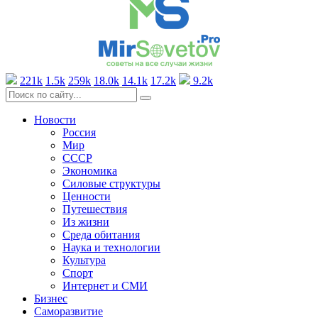
221k
1.5k
259k
18.0k
14.1k
17.2k
9.2k
Новости
Россия
Мир
СССР
Экономика
Силовые структуры
Ценности
Путешествия
Из жизни
Среда обитания
Наука и технологии
Культура
Спорт
Интернет и СМИ
Бизнес
Саморазвитие