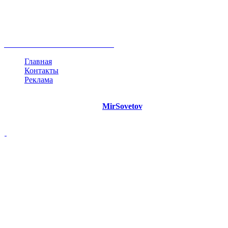
развитие
работа
принцип
практика
опрос
интернет
инфографика
беспокойство
идея
интервью
исследование
мнение
продвижение
проект
анализ
возможности
жизнь
план
дом
все теги
Главная
Контакты
Реклама
©
Copyright 2021 Портал "
MirSovetov
.PRO"
- Советы на все
случаи жизни.