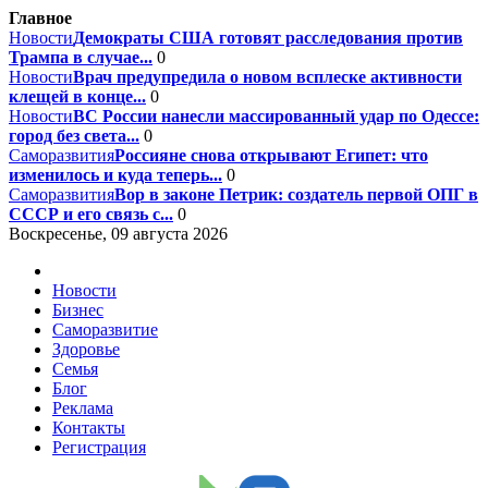
Главное
Новости
Демократы США готовят расследования против
Трампа в случае...
0
Новости
Врач предупредила о новом всплеске активности
клещей в конце...
0
Новости
ВС России нанесли массированный удар по Одессе:
город без света...
0
Саморазвития
Россияне снова открывают Египет: что
изменилось и куда теперь...
0
Саморазвития
Вор в законе Петрик: создатель первой ОПГ в
СССР и его связь с...
0
Воскресенье, 09 августа 2026
Новости
Бизнес
Саморазвитие
Здоровье
Семья
Блог
Реклама
Контакты
Регистрация