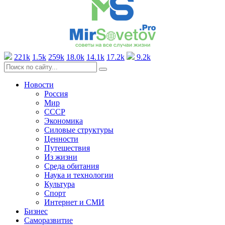
221k
1.5k
259k
18.0k
14.1k
17.2k
9.2k
Новости
Россия
Мир
СССР
Экономика
Силовые структуры
Ценности
Путешествия
Из жизни
Среда обитания
Наука и технологии
Культура
Спорт
Интернет и СМИ
Бизнес
Саморазвитие