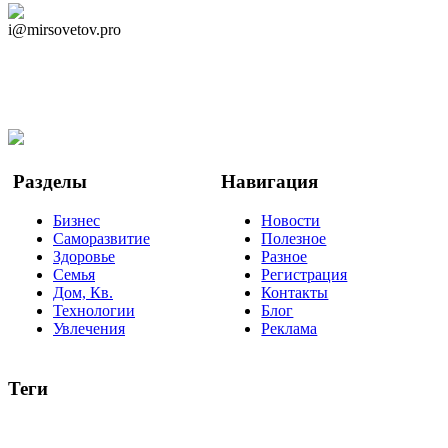
Дзен Канал
i@mirsovetov.pro
Telegram
Мы в Ok
Facebook
Twitter
YouTube
Google Новости
Разделы
Навигация
Бизнес
Новости
Саморазвитие
Полезное
Здоровье
Разное
Семья
Регистрация
Дом, Кв.
Контакты
Технологии
Блог
Увлечения
Реклама
Теги
руководство
ТОП-10
баланс
эффективность
образование
негатив
нерешительность
миллиардер
менталитет