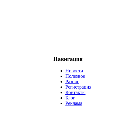
Навигация
Новости
Полезное
Разное
Регистрация
Контакты
Блог
Реклама
негатив
нерешительность
миллиардер
менталитет
развитие