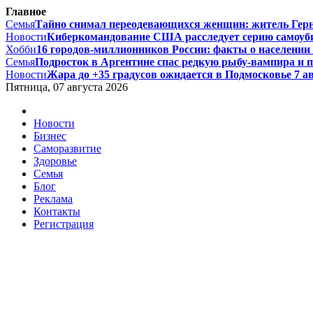
Главное
Семья
Тайно снимал переодевающихся женщин: житель Гернси
Новости
Киберкомандование США расследует серию самоуби
Хобби
16 городов-миллионников России: факты о населении и
Семья
Подросток в Аргентине спас редкую рыбу-вампира и по
Новости
Жара до +35 градусов ожидается в Подмосковье 7 авг
Пятница, 07 августа 2026
Новости
Бизнес
Саморазвитие
Здоровье
Семья
Блог
Реклама
Контакты
Регистрация