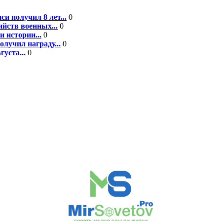
 получил 8 лет...
0
йств военных...
0
 истории...
0
лучил награду...
0
уста...
0