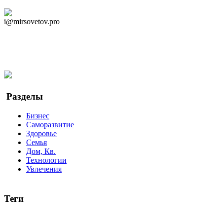
Дзен Канал
i@mirsovetov.pro
Telegram
Мы в Ok
Facebook
Twitter
YouTube
Google Новости
Разделы
Бизнес
Саморазвитие
Здоровье
Семья
Дом, Кв.
Технологии
Увлечения
Теги
руководство
ТОП-10
баланс
эффективность
образование