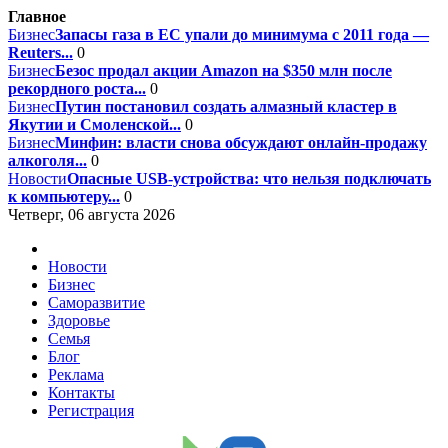
Главное
Бизнес
Запасы газа в ЕС упали до минимума с 2011 года —
Reuters...
0
Бизнес
Безос продал акции Amazon на $350 млн после
рекордного роста...
0
Бизнес
Путин постановил создать алмазный кластер в
Якутии и Смоленской...
0
Бизнес
Минфин: власти снова обсуждают онлайн-продажу
алкоголя...
0
Новости
Опасные USB-устройства: что нельзя подключать
к компьютеру...
0
Четверг, 06 августа 2026
Новости
Бизнес
Саморазвитие
Здоровье
Семья
Блог
Реклама
Контакты
Регистрация