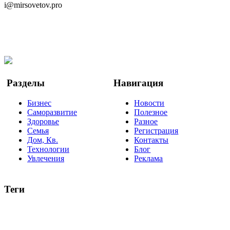
i@mirsovetov.pro
Telegram
Мы в Ok
Facebook
Twitter
YouTube
Google Новости
Разделы
Навигация
Бизнес
Новости
Саморазвитие
Полезное
Здоровье
Разное
Семья
Регистрация
Дом, Кв.
Контакты
Технологии
Блог
Увлечения
Реклама
Теги
руководство
ТОП-10
баланс
эффективность
образование
негатив
нерешительность
миллиардер
менталитет
развитие
работа
принцип
практика
опрос
интернет