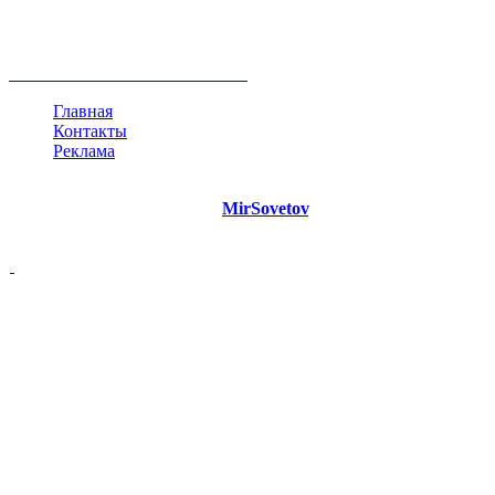
инфографика
беспокойство
идея
интервью
исследование
мнение
продвижение
проект
анализ
возможности
жизнь
план
дом
все теги
Главная
Контакты
Реклама
©
Copyright 2021 Портал "
MirSovetov
.PRO"
- Советы на все
случаи жизни.