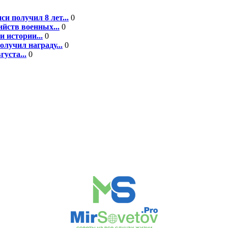
 получил 8 лет...
0
йств военных...
0
 истории...
0
лучил награду...
0
уста...
0