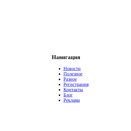
Навигация
Новости
Полезное
Разное
Регистрация
Контакты
Блог
Реклама
негатив
нерешительность
миллиардер
менталитет
развитие