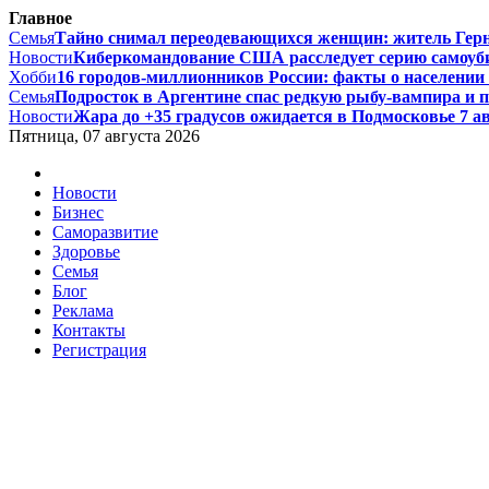
Главное
Семья
Тайно снимал переодевающихся женщин: житель Гернси
Новости
Киберкомандование США расследует серию самоуби
Хобби
16 городов-миллионников России: факты о населении и
Семья
Подросток в Аргентине спас редкую рыбу-вампира и по
Новости
Жара до +35 градусов ожидается в Подмосковье 7 авг
Пятница, 07 августа 2026
Новости
Бизнес
Саморазвитие
Здоровье
Семья
Блог
Реклама
Контакты
Регистрация