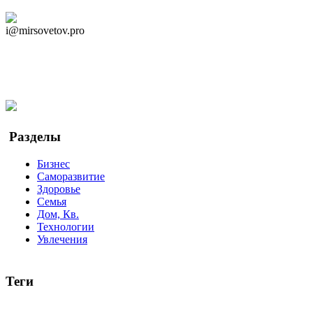
Дзен Канал
i@mirsovetov.pro
Telegram
Мы в Ok
Facebook
Twitter
YouTube
Google Новости
Разделы
Бизнес
Саморазвитие
Здоровье
Семья
Дом, Кв.
Технологии
Увлечения
Теги
руководство
ТОП-10
баланс
эффективность
образование