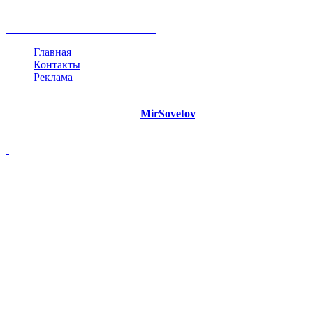
мнение
продвижение
проект
анализ
возможности
жизнь
план
дом
все теги
Главная
Контакты
Реклама
©
Copyright 2021 Портал "
MirSovetov
.PRO"
- Советы на все
случаи жизни.