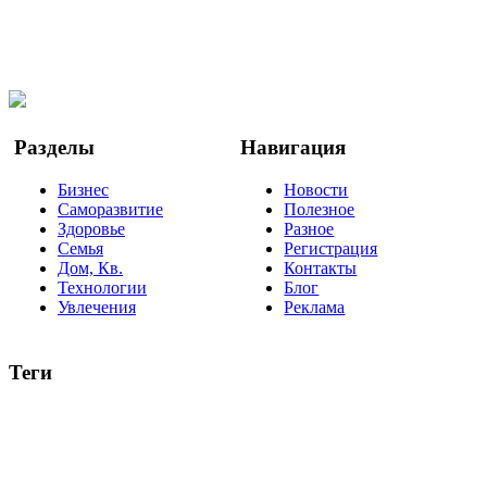
Telegram
Мы в Ok
Facebook
Twitter
YouTube
Google Новости
Разделы
Навигация
Бизнес
Новости
Саморазвитие
Полезное
Здоровье
Разное
Семья
Регистрация
Дом, Кв.
Контакты
Технологии
Блог
Увлечения
Реклама
Теги
руководство
ТОП-10
баланс
эффективность
образование
негатив
нерешительность
миллиардер
менталитет
развитие
работа
принцип
практика
опрос
интернет
инфографика
беспокойство
идея
интервью
исследование