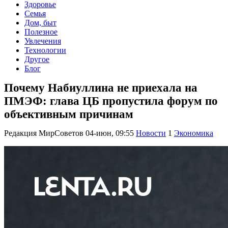
Здоровье
Семья
Дом, быт
Полезное
Увлечения
Технологии
Другое
Блог
Почему Набиуллина не приехала на
ПМЭФ: глава ЦБ пропустила форум по
объективным причинам
Редакция МирСоветов
04-июн, 09:55
Новости
1
Экономика