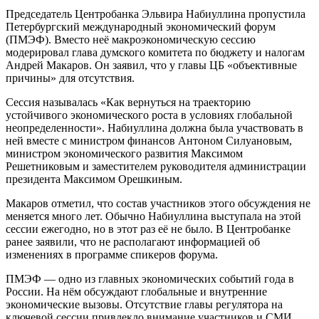
Председатель Центробанка Эльвира Набиуллина пропустила
Петербургский международный экономический форум
(ПМЭФ). Вместо неё макроэкономическую сессию
модерировал глава думского комитета по бюджету и налогам
Андрей Макаров. Он заявил, что у главы ЦБ «объективные
причины» для отсутствия.
Сессия называлась «Как вернуться на траекторию
устойчивого экономического роста в условиях глобальной
неопределенности». Набиуллина должна была участвовать в
ней вместе с министром финансов Антоном Силуановым,
министром экономического развития Максимом
Решетниковым и заместителем руководителя администрации
президента Максимом Орешкиным.
Макаров отметил, что состав участников этого обсуждения не
меняется много лет. Обычно Набиуллина выступала на этой
сессии ежегодно, но в этот раз её не было. В Центробанке
ранее заявили, что не располагают информацией об
изменениях в программе спикеров форума.
ПМЭФ — одно из главных экономических событий года в
России. На нём обсуждают глобальные и внутренние
экономические вызовы. Отсутствие главы регулятора на
ключевой сессии привлекло внимание участников и СМИ.