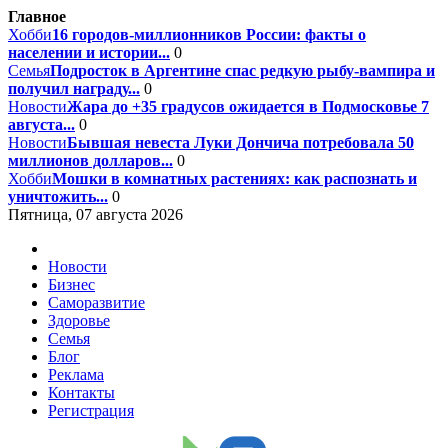
Главное
Хобби
16 городов-миллионников России: факты о
населении и истории...
0
Семья
Подросток в Аргентине спас редкую рыбу-вампира и
получил награду...
0
Новости
Жара до +35 градусов ожидается в Подмосковье 7
августа...
0
Новости
Бывшая невеста Луки Дончича потребовала 50
миллионов долларов...
0
Хобби
Мошки в комнатных растениях: как распознать и
уничтожить...
0
Пятница, 07 августа 2026
Новости
Бизнес
Саморазвитие
Здоровье
Семья
Блог
Реклама
Контакты
Регистрация