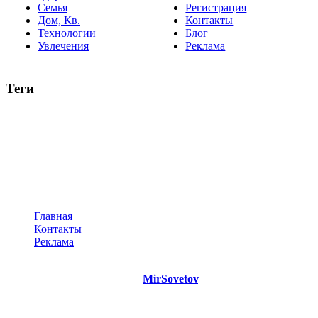
Семья
Регистрация
Дом, Кв.
Контакты
Технологии
Блог
Увлечения
Реклама
Теги
руководство
ТОП-10
баланс
эффективность
образование
негатив
нерешительность
миллиардер
менталитет
развитие
работа
принцип
практика
опрос
интернет
инфографика
беспокойство
идея
интервью
исследование
мнение
продвижение
проект
анализ
возможности
жизнь
план
дом
все теги
Главная
Контакты
Реклама
©
Copyright 2021 Портал "
MirSovetov
.PRO"
- Советы на все
случаи жизни.