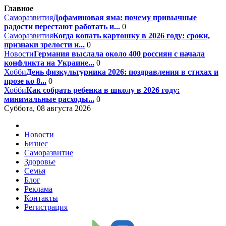
Главное
Саморазвития
Дофаминовая яма: почему привычные
радости перестают работать и...
0
Саморазвития
Когда копать картошку в 2026 году: сроки,
признаки зрелости и...
0
Новости
Германия выслала около 400 россиян с начала
конфликта на Украине...
0
Хобби
День физкультурника 2026: поздравления в стихах и
прозе ко 8...
0
Хобби
Как собрать ребенка в школу в 2026 году:
минимальные расходы...
0
Суббота, 08 августа 2026
Новости
Бизнес
Саморазвитие
Здоровье
Семья
Блог
Реклама
Контакты
Регистрация