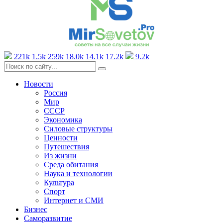
221k
1.5k
259k
18.0k
14.1k
17.2k
9.2k
Новости
Россия
Мир
СССР
Экономика
Силовые структуры
Ценности
Путешествия
Из жизни
Среда обитания
Наука и технологии
Культура
Спорт
Интернет и СМИ
Бизнес
Саморазвитие