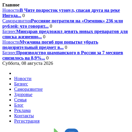
Главное
Новости
В Чите подросток утонул, спасая друга на реке
Ингода...
0
Саморазвития
Россияне потратили на «Оземпик» 236 млн
рублей: что говорят...
0
Бизнес
Минздрав предложил девять новых препаратов для
списка жизненно...
0
Новости
Мужчина погиб при попытке убрать
подозрительный предмет в...
0
Бизнес
Производство шампанского в России за 7 месяцев
снизилось на 8,9%...
0
Суббота, 08 августа 2026
Новости
Бизнес
Саморазвитие
Здоровье
Семья
Блог
Реклама
Контакты
Регистрация