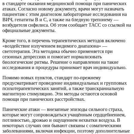
в стандарте оказания медицинской помощи при панических
атаках. Согласно новому документу, врачи могут назначать
пациентам с этим диагнозом лабораторные исследования на
ВИЧ, гепатиты B и C, а также на бледную трепонему —
возбудителя сифилиса. Об этом сообщает ТАСС со ссылкой на
официальные документы.
Кроме того, в перечень терапевтических методов включено
«воздействие излучением видимого диапазона» —
светотерапия. Эта методика обычно применяется при
сезонных депрессиях и помогает нормализовать
биологические ритмы. Решение о направлении на такие
исследования и процедуры принимает врач индивидуально.
Помимо новых пунктов, стандарт по-прежнему
предусматривает проведение индивидуальных и групповых
психотерапевтических занятий, а также транскраниальную
магнитную стимуляцию. Эти методы остаются основой
помощи при панических расстройствах.
Панические атаки — внезапные эпизоды сильного страха,
которые могут сопровождаться учащённым сердцебиением,
потливостью, дрожью и ощущением нехватки воздуха. В
некоторых случаях они бывают связаны с соматическими
заболеваниями, включая инфекции, поэтому дополнительные