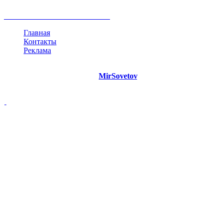
жизнь
план
дом
все теги
Главная
Контакты
Реклама
©
Copyright 2021 Портал "
MirSovetov
.PRO"
- Советы на все
случаи жизни.