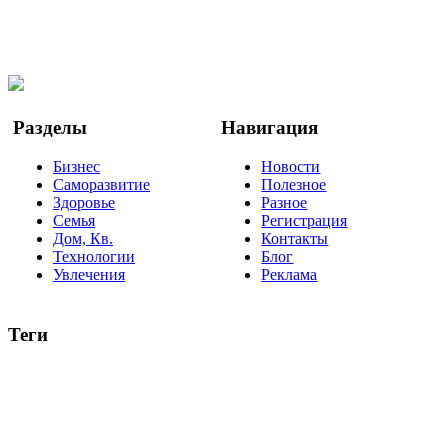
Мы в Ok
Facebook
Twitter
YouTube
Google Новости
Разделы
Навигация
Бизнес
Новости
Саморазвитие
Полезное
Здоровье
Разное
Семья
Регистрация
Дом, Кв.
Контакты
Технологии
Блог
Увлечения
Реклама
Теги
руководство
ТОП-10
баланс
эффективность
образование
негатив
нерешительность
миллиардер
менталитет
развитие
работа
принцип
практика
опрос
интернет
инфографика
беспокойство
идея
интервью
исследование
мнение
продвижение
проект
анализ
возможности