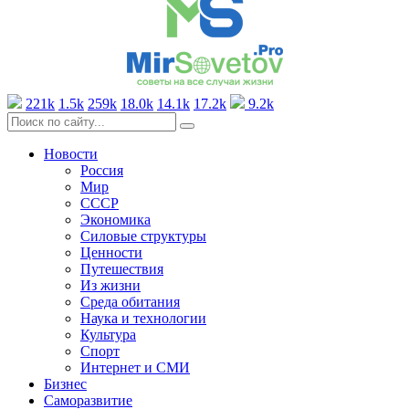
221k
1.5k
259k
18.0k
14.1k
17.2k
9.2k
Новости
Россия
Мир
СССР
Экономика
Силовые структуры
Ценности
Путешествия
Из жизни
Среда обитания
Наука и технологии
Культура
Спорт
Интернет и СМИ
Бизнес
Саморазвитие