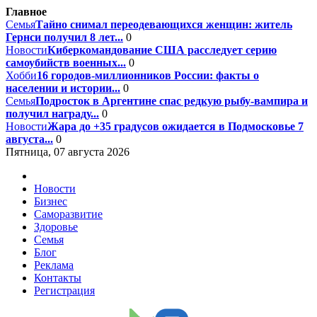
Главное
Семья
Тайно снимал переодевающихся женщин: житель
Гернси получил 8 лет...
0
Новости
Киберкомандование США расследует серию
самоубийств военных...
0
Хобби
16 городов-миллионников России: факты о
населении и истории...
0
Семья
Подросток в Аргентине спас редкую рыбу-вампира и
получил награду...
0
Новости
Жара до +35 градусов ожидается в Подмосковье 7
августа...
0
Пятница, 07 августа 2026
Новости
Бизнес
Саморазвитие
Здоровье
Семья
Блог
Реклама
Контакты
Регистрация