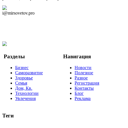
Дзен Канал
i@mirsovetov.pro
Telegram
Мы в Ok
Facebook
Twitter
YouTube
Google Новости
Разделы
Навигация
Бизнес
Новости
Саморазвитие
Полезное
Здоровье
Разное
Семья
Регистрация
Дом, Кв.
Контакты
Технологии
Блог
Увлечения
Реклама
Теги
руководство
ТОП-10
баланс
эффективность
образование