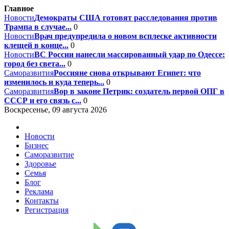
Главное
Новости
Демократы США готовят расследования против
Трампа в случае...
0
Новости
Врач предупредила о новом всплеске активности
клещей в конце...
0
Новости
ВС России нанесли массированный удар по Одессе:
город без света...
0
Саморазвития
Россияне снова открывают Египет: что
изменилось и куда теперь...
0
Саморазвития
Вор в законе Петрик: создатель первой ОПГ в
СССР и его связь с...
0
Воскресенье, 09 августа 2026
Новости
Бизнес
Саморазвитие
Здоровье
Семья
Блог
Реклама
Контакты
Регистрация