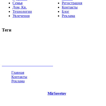
Семья
Регистрация
Дом, Кв.
Контакты
Технологии
Блог
Увлечения
Реклама
Теги
руководство
ТОП-10
баланс
эффективность
образование
негатив
нерешительность
миллиардер
менталитет
развитие
работа
принцип
практика
опрос
интернет
инфографика
беспокойство
идея
интервью
исследование
мнение
продвижение
проект
анализ
возможности
жизнь
план
дом
все теги
Главная
Контакты
Реклама
©
Copyright 2021 Портал "
MirSovetov
.PRO"
- Советы на все
случаи жизни.