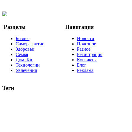
Twitter
YouTube
Google Новости
Разделы
Навигация
Бизнес
Новости
Саморазвитие
Полезное
Здоровье
Разное
Семья
Регистрация
Дом, Кв.
Контакты
Технологии
Блог
Увлечения
Реклама
Теги
руководство
ТОП-10
баланс
эффективность
образование
негатив
нерешительность
миллиардер
менталитет
развитие
работа
принцип
практика
опрос
интернет
инфографика
беспокойство
идея
интервью
исследование
мнение
продвижение
проект
анализ
возможности
жизнь
план
дом
все теги