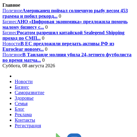
Главное
Полезное
Американец поймал солнечную рыбу весом 453
грамма и побил рекорд...
0
Бизнес
АНО «Цифровая экономика» предложила помочь
малому бизнесу с...
0
Бизнес
Росатом разрешил китайской Sealegend Shipping
проход по СМП...
0
Новости
В ЕС предложили передать активы РФ из
Euroclear новому...
0
Полезное
В Таиланде молния убила 24-летнего футболиста
во время матча...
0
Суббота, 08 августа 2026
Новости
Бизнес
Саморазвитие
Здоровье
Семья
Блог
Реклама
Контакты
Регистрация