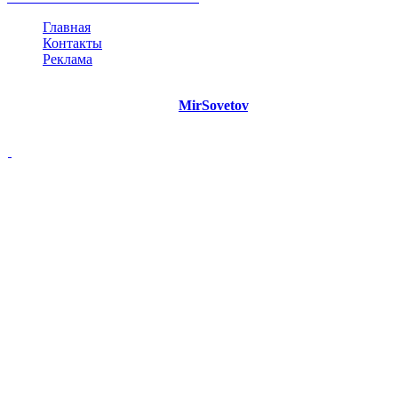
Главная
Контакты
Реклама
©
Copyright 2021 Портал "
MirSovetov
.PRO"
- Советы на все
случаи жизни.