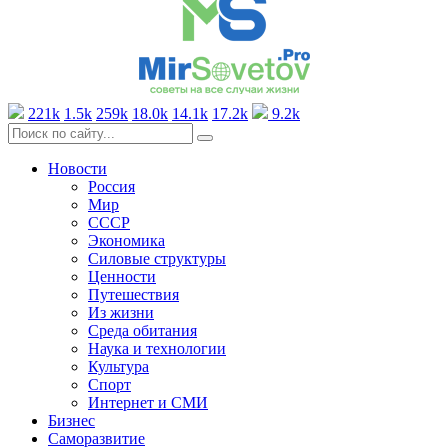
221k
1.5k
259k
18.0k
14.1k
17.2k
9.2k
Новости
Россия
Мир
СССР
Экономика
Силовые структуры
Ценности
Путешествия
Из жизни
Среда обитания
Наука и технологии
Культура
Спорт
Интернет и СМИ
Бизнес
Саморазвитие