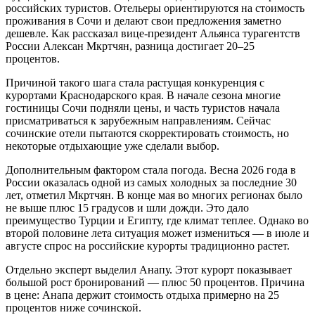
российских туристов. Отельеры ориентируются на стоимость
проживания в Сочи и делают свои предложения заметно
дешевле. Как рассказал вице-президент Альянса турагентств
России Алексан Мкртчян, разница достигает 20–25
процентов.
Причиной такого шага стала растущая конкуренция с
курортами Краснодарского края. В начале сезона многие
гостиницы Сочи подняли цены, и часть туристов начала
присматриваться к зарубежным направлениям. Сейчас
сочинские отели пытаются скорректировать стоимость, но
некоторые отдыхающие уже сделали выбор.
Дополнительным фактором стала погода. Весна 2026 года в
России оказалась одной из самых холодных за последние 30
лет, отметил Мкртчян. В конце мая во многих регионах было
не выше плюс 15 градусов и шли дожди. Это дало
преимущество Турции и Египту, где климат теплее. Однако во
второй половине лета ситуация может измениться — в июле и
августе спрос на российские курорты традиционно растет.
Отдельно эксперт выделил Анапу. Этот курорт показывает
большой рост бронирований — плюс 50 процентов. Причина
в цене: Анапа держит стоимость отдыха примерно на 25
процентов ниже сочинской.