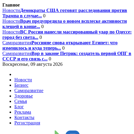
Главное
Новости
Демократы США готовят расследования против
Трампа в случае...
0
Новости
Врач предупредила о новом всплеске активности
клещей в конце...
0
Новости
ВС России нанесли массированный удар по Одессе:
город без света...
0
Саморазвития
Россияне снова открывают Египет: что
изменилось и куда теперь...
0
Саморазвития
Вор в законе Петрик: создатель первой ОПГ в
СССР и его связь с...
0
Воскресенье, 09 августа 2026
Новости
Бизнес
Саморазвитие
Здоровье
Семья
Блог
Реклама
Контакты
Регистрация