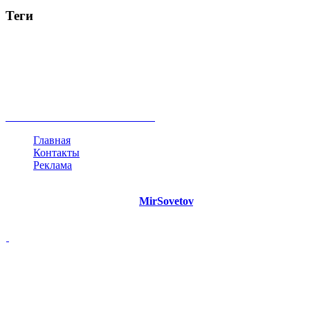
Теги
руководство
ТОП-10
баланс
эффективность
образование
негатив
нерешительность
миллиардер
менталитет
развитие
работа
принцип
практика
опрос
интернет
инфографика
беспокойство
идея
интервью
исследование
мнение
продвижение
проект
анализ
возможности
жизнь
план
дом
все теги
Главная
Контакты
Реклама
©
Copyright 2021 Портал "
MirSovetov
.PRO"
- Советы на все
случаи жизни.