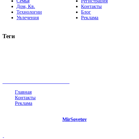
Семья
Регистрация
Дом, Кв.
Контакты
Технологии
Блог
Увлечения
Реклама
Теги
руководство
ТОП-10
баланс
эффективность
образование
негатив
нерешительность
миллиардер
менталитет
развитие
работа
принцип
практика
опрос
интернет
инфографика
беспокойство
идея
интервью
исследование
мнение
продвижение
проект
анализ
возможности
жизнь
план
дом
все теги
Главная
Контакты
Реклама
©
Copyright 2021 Портал "
MirSovetov
.PRO"
- Советы на все
случаи жизни.