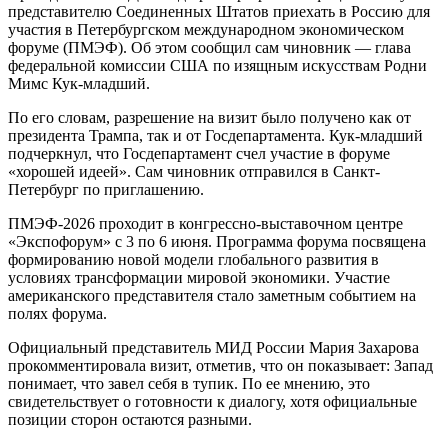
представителю Соединенных Штатов приехать в Россию для
участия в Петербургском международном экономическом
форуме (ПМЭФ). Об этом сообщил сам чиновник — глава
федеральной комиссии США по изящным искусствам Родни
Мимс Кук-младший.
По его словам, разрешение на визит было получено как от
президента Трампа, так и от Госдепартамента. Кук-младший
подчеркнул, что Госдепартамент счел участие в форуме
«хорошей идеей». Сам чиновник отправился в Санкт-
Петербург по приглашению.
ПМЭФ-2026 проходит в конгрессно-выставочном центре
«Экспофорум» с 3 по 6 июня. Программа форума посвящена
формированию новой модели глобального развития в
условиях трансформации мировой экономики. Участие
американского представителя стало заметным событием на
полях форума.
Официальный представитель МИД России Мария Захарова
прокомментировала визит, отметив, что он показывает: Запад
понимает, что завел себя в тупик. По ее мнению, это
свидетельствует о готовности к диалогу, хотя официальные
позиции сторон остаются разными.