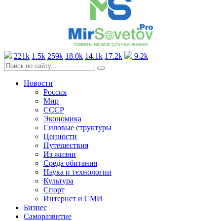
221k
1.5k
259k
18.0k
14.1k
17.2k
9.2k
Новости
Россия
Мир
СССР
Экономика
Силовые структуры
Ценности
Путешествия
Из жизни
Среда обитания
Наука и технологии
Культура
Спорт
Интернет и СМИ
Бизнес
Саморазвитие