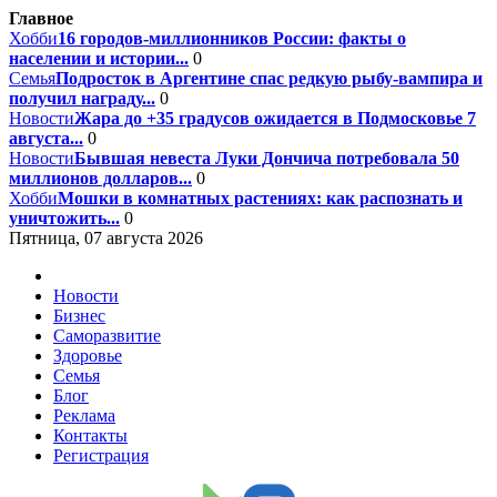
Главное
Хобби
16 городов-миллионников России: факты о
населении и истории...
0
Семья
Подросток в Аргентине спас редкую рыбу-вампира и
получил награду...
0
Новости
Жара до +35 градусов ожидается в Подмосковье 7
августа...
0
Новости
Бывшая невеста Луки Дончича потребовала 50
миллионов долларов...
0
Хобби
Мошки в комнатных растениях: как распознать и
уничтожить...
0
Пятница, 07 августа 2026
Новости
Бизнес
Саморазвитие
Здоровье
Семья
Блог
Реклама
Контакты
Регистрация