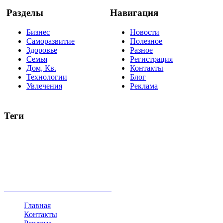
Разделы
Навигация
Бизнес
Новости
Саморазвитие
Полезное
Здоровье
Разное
Семья
Регистрация
Дом, Кв.
Контакты
Технологии
Блог
Увлечения
Реклама
Теги
руководство
ТОП-10
баланс
эффективность
образование
негатив
нерешительность
миллиардер
менталитет
развитие
работа
принцип
практика
опрос
интернет
инфографика
беспокойство
идея
интервью
исследование
мнение
продвижение
проект
анализ
возможности
жизнь
план
дом
все теги
Главная
Контакты