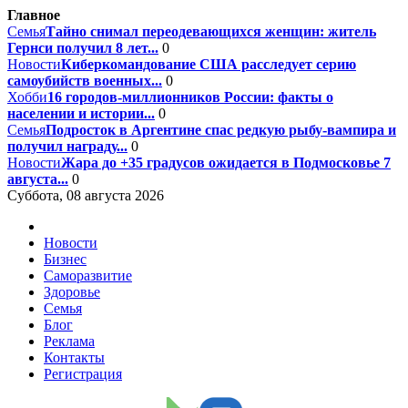
Главное
Семья
Тайно снимал переодевающихся женщин: житель
Гернси получил 8 лет...
0
Новости
Киберкомандование США расследует серию
самоубийств военных...
0
Хобби
16 городов-миллионников России: факты о
населении и истории...
0
Семья
Подросток в Аргентине спас редкую рыбу-вампира и
получил награду...
0
Новости
Жара до +35 градусов ожидается в Подмосковье 7
августа...
0
Суббота, 08 августа 2026
Новости
Бизнес
Саморазвитие
Здоровье
Семья
Блог
Реклама
Контакты
Регистрация