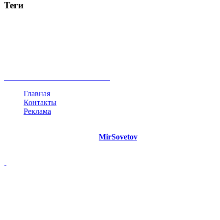
Теги
руководство
ТОП-10
баланс
эффективность
образование
негатив
нерешительность
миллиардер
менталитет
развитие
работа
принцип
практика
опрос
интернет
инфографика
беспокойство
идея
интервью
исследование
мнение
продвижение
проект
анализ
возможности
жизнь
план
дом
все теги
Главная
Контакты
Реклама
©
Copyright 2021 Портал "
MirSovetov
.PRO"
- Советы на все
случаи жизни.