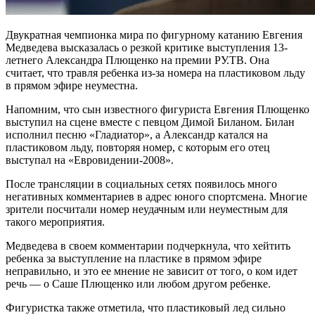
Двукратная чемпионка мира по фигурному катанию Евгения
Медведева высказалась о резкой критике выступления 13-
летнего Александра Плющенко на премии РУ.ТВ. Она
считает, что травля ребенка из-за номера на пластиковом льду
в прямом эфире неуместна.
Напомним, что сын известного фигуриста Евгения Плющенко
выступил на сцене вместе с певцом Димой Биланом. Билан
исполнил песню «Гладиатор», а Александр катался на
пластиковом льду, повторяя номер, с которым его отец
выступал на «Евровидении-2008».
После трансляции в социальных сетях появилось много
негативных комментариев в адрес юного спортсмена. Многие
зрители посчитали номер неудачным или неуместным для
такого мероприятия.
Медведева в своем комментарии подчеркнула, что хейтить
ребенка за выступление на пластике в прямом эфире
неправильно, и это ее мнение не зависит от того, о ком идет
речь — о Саше Плющенко или любом другом ребенке.
Фигуристка также отметила, что пластиковый лед сильно