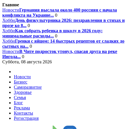
Главное
Новости
Германия выслала около 400 россиян с начала
конфликта на Украине...
0
Хобби
День физкультурника 2026: поздравления в стихах и
прозе ко 8...
0
Хобби
Как собрать ребенка в школу в 2026 году:
минимальные расходы...
0
Хобби
Гренки с яйцом: 14 быстрых рецептов от сладких до
сытных на...
0
Новости
В Чите подросток утонул, спасая друга на реке
Ингода...
0
Суббота, 08 августа 2026
Новости
Бизнес
Саморазвитие
Здоровье
Семья
Блог
Реклама
Контакты
Регистрация